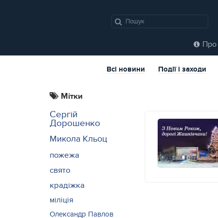
Про 
Всі новини
Події і заходи
Мітки
Сергій
Дорошенко
Микола Кльоц
пожежа
свято
крадіжка
міліція
Олександр Павлов