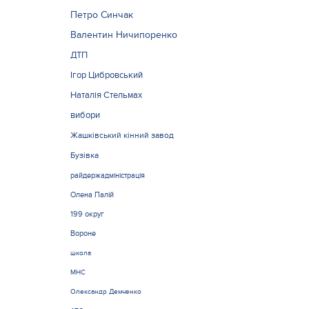
Петро Синчак
Валентин Ничипоренко
ДТП
Ігор Цибровський
Наталія Стельмах
вибори
Жашківський кінний завод
Бузівка
райдержадміністрація
Олена Палій
199 округ
Вороне
школа
МНС
Олександр Демченко