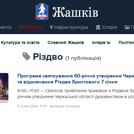
Жашків
місто
Новини
Інфраструктура
Історія
Г
Культура та освіта
Славний Жашків
Інтерв’ю
Політи
Різдво
(1 публікація)
Програма святкування 60-річчя утворення Черка
та відзначення Різдва Христового 7 січня
8:00—11:00 — Святкові привітання прихожан з Різдвом Х
річчям утворення Черкаської області духовенством в усі
4 Січня 2014, 17:01
‐
Культура та освіта