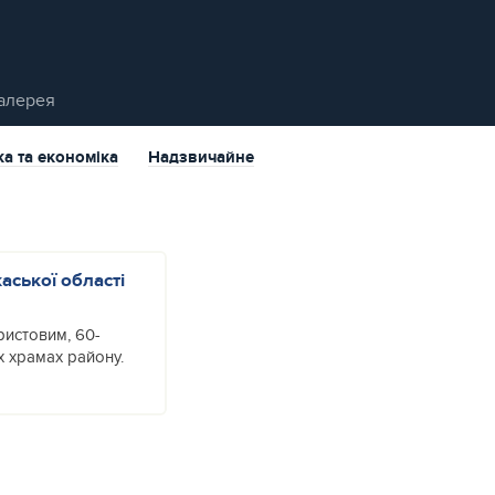
алерея
ка та економіка
Надзвичайне
ської області
ристовим, 60-
х храмах району.