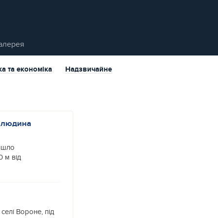
алерея
ка та економіка
Надзвичайне
а людина
ійшло
 м від
 селі Вороне, під