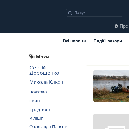
Про 
Всі новини
Події і заходи
Мітки
Сергій
Дорошенко
Микола Кльоц
пожежа
свято
крадіжка
міліція
Олександр Павлов