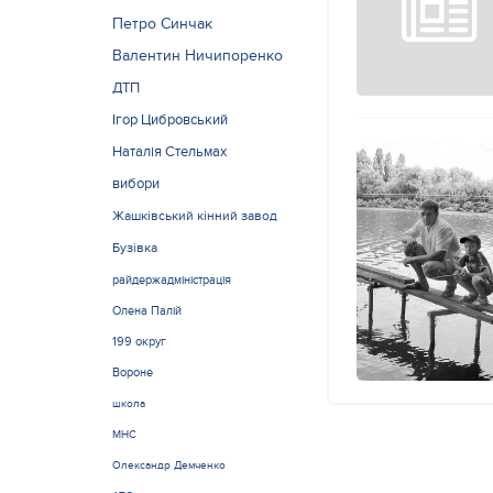
Петро Синчак
Валентин Ничипоренко
ДТП
Ігор Цибровський
Наталія Стельмах
вибори
Жашківський кінний завод
Бузівка
райдержадміністрація
Олена Палій
199 округ
Вороне
школа
МНС
Олександр Демченко