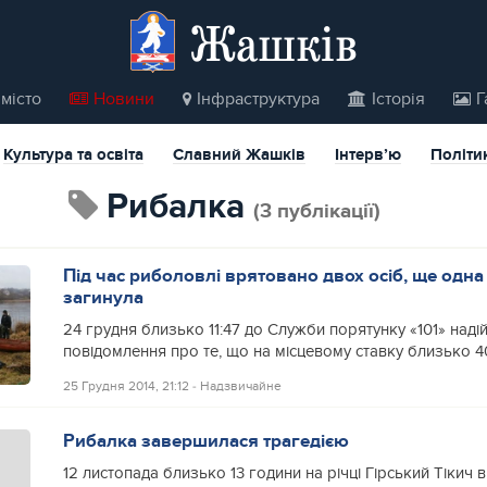
Жашків
місто
Новини
Інфраструктура
Історія
Г
Культура та освіта
Славний Жашків
Інтерв’ю
Політи
рибалка
(3 публікації)
Під час риболовлі врятовано двох осіб, ще одн
загинула
24 грудня близько 11:47 до Служби порятунку «101» над
повідомлення про те, що на місцевому ставку близько 40
25 Грудня 2014, 21:12
‐
Надзвичайне
Рибалка завершилася трагедією
12 листопада близько 13 години на річці Гірський Тікич в