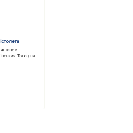
істолета
тянтином
їнськи». Того дня