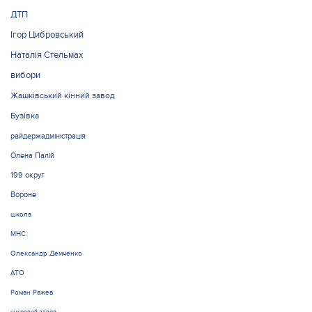
ДТП
Ігор Цибровський
Наталія Стельмах
вибори
Жашківський кінний завод
Бузівка
райдержадміністрація
Олена Палій
199 округ
Вороне
школа
МНС
Олександр Демченко
АТО
Роман Ражев