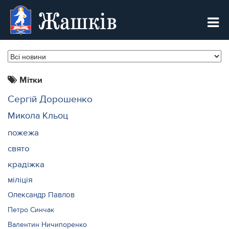
Жашків
Мітки
Сергій Дорошенко
Микола Кльоц
пожежа
свято
крадіжка
міліція
Олександр Павлов
Петро Синчак
Валентин Ничипоренко