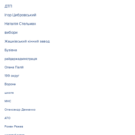
ДТП
Ігор Цибровський
Наталія Стельмах
вибори
Жашківський кінний завод
Бузівка
райдержадміністрація
Олена Палій
199 округ
Вороне
школа
МНС
Олександр Демченко
АТО
Роман Ражев