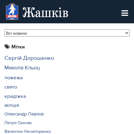
Жашків
Мітки
Сергій Дорошенко
Микола Кльоц
пожежа
свято
крадіжка
міліція
Олександр Павлов
Петро Синчак
Валентин Ничипоренко