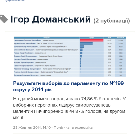
цукровий завод
Ігор Доманський
(2 публікації)
Результати виборів до парламенту по №199
округу 2014 рік
На даний момент опрацьовано 74,86 % бюлетенів. У
виборчих перегонах лідирує самовисуванець
Валентин Ничипоренко із 44.87% голосів, на другом
місці
28 Жовтня 2014, 14:10
‐
Політика та економіка