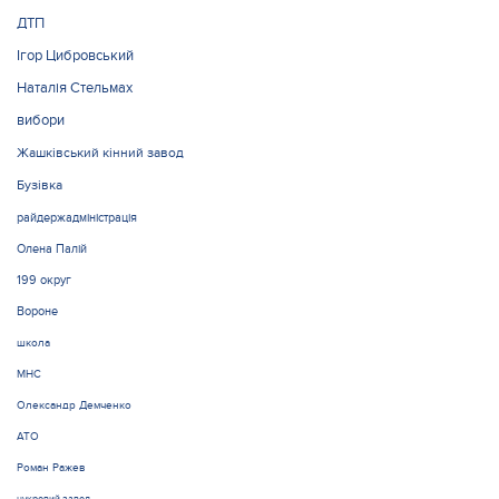
ДТП
Ігор Цибровський
Наталія Стельмах
вибори
Жашківський кінний завод
Бузівка
райдержадміністрація
Олена Палій
199 округ
Вороне
школа
МНС
Олександр Демченко
АТО
Роман Ражев