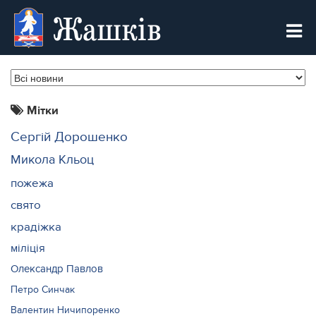
Жашків
Мітки
Сергій Дорошенко
Микола Кльоц
пожежа
свято
крадіжка
міліція
Олександр Павлов
Петро Синчак
Валентин Ничипоренко