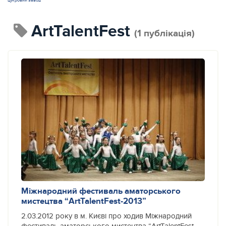
цукровий завод
ArtTalentFest
(1 публікація)
Міжнародний фестиваль аматорського
мистецтва “ArtTalentFest-2013”
2.03.2012 року в м. Києві про ходив Міжнародний