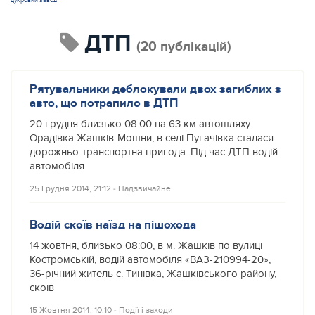
цукровий завод
ДТП
(20 публікацій)
Рятувальники деблокували двох загиблих з
авто, що потрапило в ДТП
20 грудня близько 08:00 на 63 км автошляху
Орадівка-Жашків-Мошни, в селі Пугачівка сталася
дорожньо-транспортна пригода. Під час ДТП водій
автомобіля
25 Грудня 2014, 21:12
‐
Надзвичайне
Водій скоїв наїзд на пішохода
14 жовтня, близько 08:00, в м. Жашків по вулиці
Костромській, водій автомобіля «ВАЗ-210994-20»,
36-річний житель с. Тинівка, Жашківського району,
скоїв
15 Жовтня 2014, 10:10
‐
Події і заходи