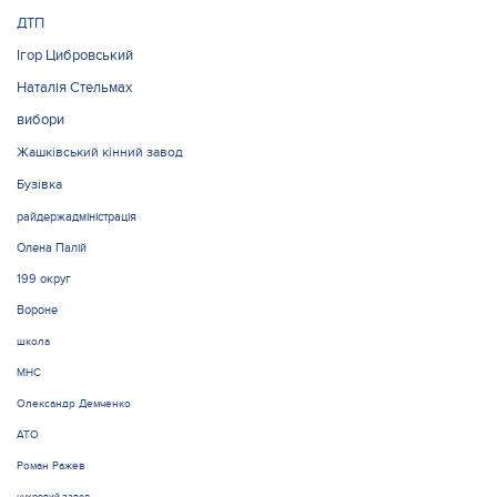
ДТП
Ігор Цибровський
Наталія Стельмах
вибори
Жашківський кінний завод
Бузівка
райдержадміністрація
Олена Палій
199 округ
Вороне
школа
МНС
Олександр Демченко
АТО
Роман Ражев