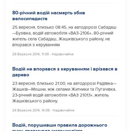
80-річний водій насмерть збив
велосипедиста
25 вересня, близько 08:45, на автодорозі Сабадаш
—Бузівка, водій автомобіля «ВАЗ-2106», 80-річний
житель села Сабадаш, Жашківського району, не
впорався з керуванням
26 Вересня 2014, 11:09
‐
Надзвичайне
Водій не впорався з керуванням і врізався в
дерево
23 вересня, близько 21:00, на автодорозі Радіївка—
Жашків—Мошни, між селами Житники та Пугачівка,
23-річний водій автомобіля «ВАЗ 21013», житель
Жашківського району,
24 Вересня 2014, 14:09
‐
Надзвичайне
Водій, порушивши правила дорожнього
руху, травмував мотоцикліста