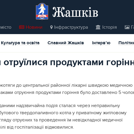
Жашків
місто
Новини
Інфраструктура
Історія
Г
Культура та освіта
Славний Жашків
Інтерв’ю
Політи
 отруїлися продуктами горін
орокотяги до центральної районної лікарні швидкою медичною
аками отруєння продуктами горіння було доставлено 5 чолов
даними надзвичайна подія сталася через неправильну
бутового твердопаливного котла у приватному житловому
гляду отруєних та проведення їм невідкладної медичної
лі від госпіталізації відмовилися.