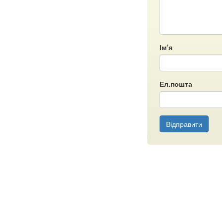
Ім’я
Ел.пошта
Відправити