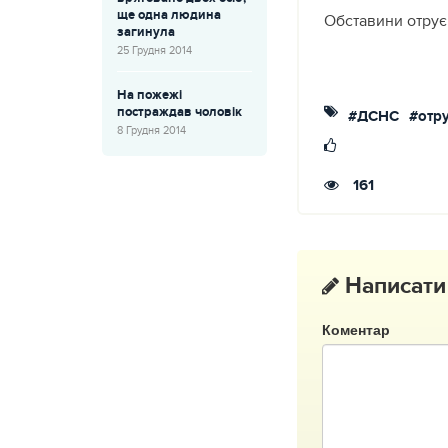
ще одна людина
Обставини отрує
загинула
25 Грудня 2014
На пожежі
постраждав чоловік
#ДСНС
#отр
8 Грудня 2014
161
Написати
Коментар