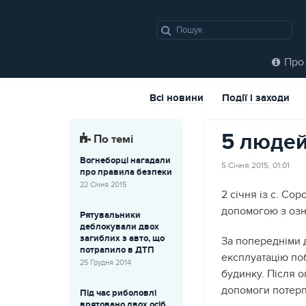
Про 
Всі новини
Події і заходи
5 людей
По темі
Вогнеборці нагадали
5 Січня 2015, 01:01
про правила безпеки
22 Січня 2015
2 січня із с. С
допомогою з озн
Рятувальники
деблокували двох
загиблих з авто, що
За попередніми 
потрапило в ДТП
експлуатацію по
25 Грудня 2014
будинку. Після о
допомоги потерпі
Під час риболовлі
врятовано двох осіб,