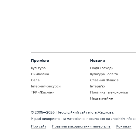
Про місто
Новини
Культура
Події і заходи
Символіка
Культура і освіта
Села
Славний Жашків
Інтернет-ресурси
Інтерв’ю
ТРК «Жасмін»
Політика та економіка
Надзвичайне
© 2005—2026, Неофіційний сайт міста Жашкова.
У разі використання матеріалів, посилання на zhashkiv.info є
Про сайт
Правила використання матеріалів
Контакти