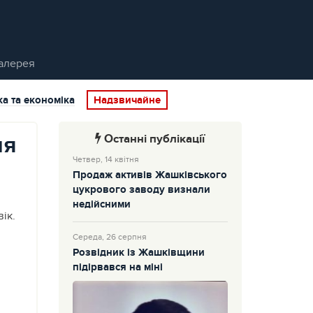
алерея
ка та економіка
Надзвичайне
Останні публікації
ня
Четвер, 14 квітня
Продаж активів Жашківського
цукрового заводу визнали
недійсними
ік.
Середа, 26 серпня
Розвідник із Жашківщини
підірвався на міні