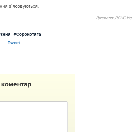
ння з’ясовуються.
Джерело: ДСНС Укр
уєння
#Сорокотяга
Tweet
 коментар