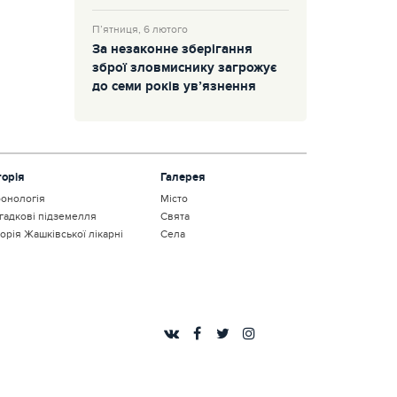
П’ятниця, 6 лютого
За незаконне зберігання
зброї зловмиснику загрожує
до семи років ув’язнення
торія
Галерея
онологія
Місто
гадкові підземелля
Свята
торія Жашківської лікарні
Села