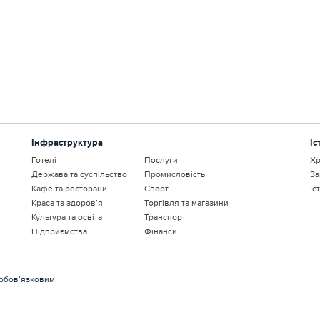
Інфраструктура
Іс
Готелі
Послуги
Хр
Держава та суспільство
Промисловість
За
Кафе та ресторани
Спорт
Іс
Краса та здоров’я
Торгівля та магазини
Культура та освіта
Транспорт
Підприємства
Фінанси
 обов’язковим.