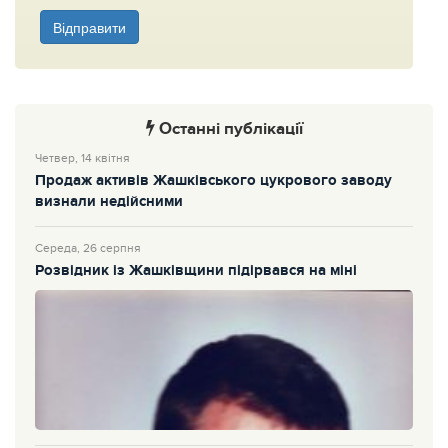
Відправити
Останні публікації
Четвер, 14 квітня
Продаж активів Жашківського цукрового заводу
визнали недійсними
Середа, 26 серпня
Розвідник із Жашківщини підірвався на міні