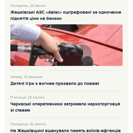
Понеділок, 20 квітня
Жашківські АЗС «Авіас» оштрафовані за одночасне
підняття ціни на бензин
Четвер, 12 березня
Дитячі ігри з вогнем призвели до пожежі
П’ятниця, 20 лютого
Черкаські оперативники затримали наркоторговця
зі стажем
Понеділок, 16 лютого
На Жашківщині вшанували память воїнів-афганців