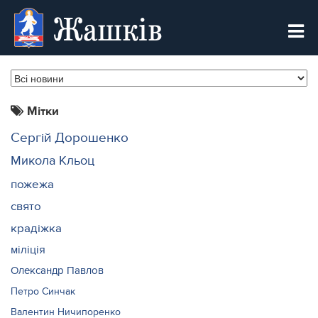
Жашків
Мітки
Сергій Дорошенко
Микола Кльоц
пожежа
свято
крадіжка
міліція
Олександр Павлов
Петро Синчак
Валентин Ничипоренко