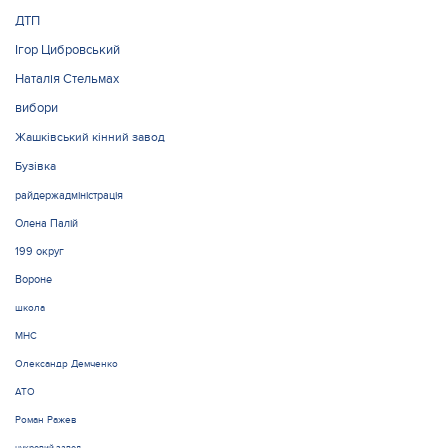
ДТП
Ігор Цибровський
Наталія Стельмах
вибори
Жашківський кінний завод
Бузівка
райдержадміністрація
Олена Палій
199 округ
Вороне
школа
МНС
Олександр Демченко
АТО
Роман Ражев