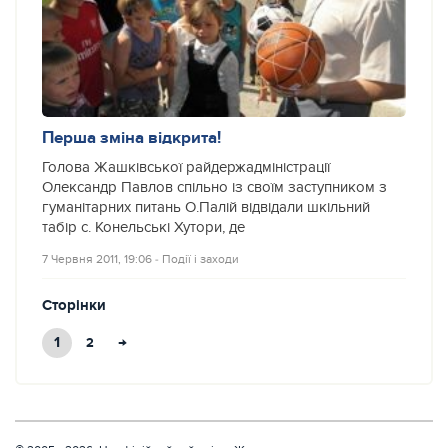
Перша зміна відкрита!
Голова Жашківської райдержадміністрації
Олександр Павлов спільно із своїм заступником з
гуманітарних питань О.Палій відвідали шкільний
табір с. Конельські Хутори, де
7 Червня 2011, 19:06
‐
Події і заходи
Сторінки
1
→
2