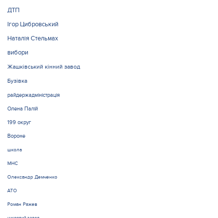
ДТП
Ігор Цибровський
Наталія Стельмах
вибори
Жашківський кінний завод
Бузівка
райдержадміністрація
Олена Палій
199 округ
Вороне
школа
МНС
Олександр Демченко
АТО
Роман Ражев