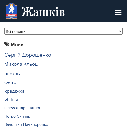
Жашків
Мітки
Сергій Дорошенко
Микола Кльоц
пожежа
свято
крадіжка
міліція
Олександр Павлов
Петро Синчак
Валентин Ничипоренко