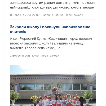
залишається другим рідним домом, з яким пов’язані
найяскравіші спогади про дитинство, юність, перше
11 Вересня 2013, 22:09
‐
Головна новина
,
Події і заходи
Закрили школу і покинули напризволяще
вчителів
У селі Червоний Кут на Жашківщині перед першим
вересня закрили школу і залишили на вулиці
вчителів. Голова села каже, що
2 Вересня 2013, 10:09
‐
Події і заходи