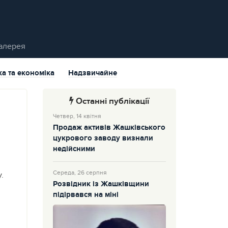
алерея
ка та економіка
Надзвичайне
Останні публікації
Четвер, 14 квітня
Продаж активів Жашківського
цукрового заводу визнали
недійсними
Середа, 26 серпня
.
Розвідник із Жашківщини
підірвався на міні