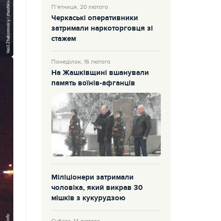
П’ятниця, 20 лютого
Черкаські оперативники
затримали наркоторговця зі
стажем
Понеділок, 16 лютого
На Жашківщині вшанували
память воїнів-афганців
Міліціонери затримали
чоловіка, який викрав 30
мішків з кукурудзою