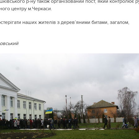
шківського р-ну також організований пост, який контролює р
ного центру м.Черкаси.
остерігати наших жителів з дерев’яними битами, загалом,
овський