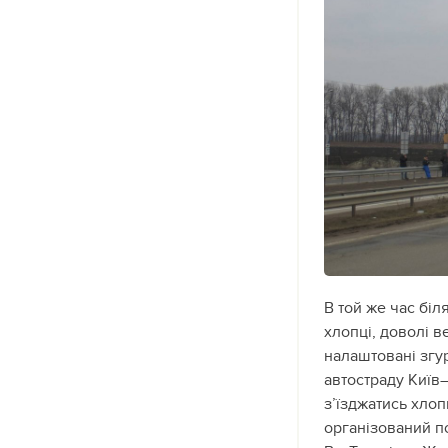
В той же час біл
хлопці, доволі в
налаштовані згур
автостраду Київ—
з’їзджатись хлоп
організований по