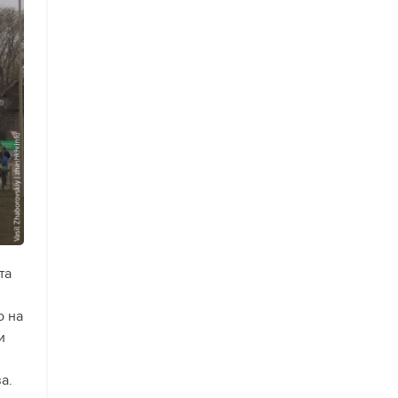
та
о на
и
а.