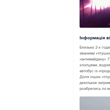
Інформація в
Близько 2-х год
званими «тітушка
«антимайдану». П
хлопцями, водія
автобус із «прод
Доля інших «тіт
декількох затрим
розбрелись по мі