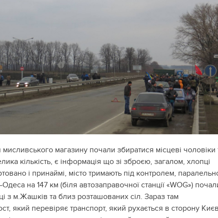
я мисливського магазину почали збиратися місцеві чоловіки 
елика кількість, є інформація що зі зброєю, загалом, хлопці
товано і принаймі, місто тримають під контролем, паралельн
Одеса на 147 км (біля автозаправочної станції «WOG») почал
ці з м.Жашків та близ розташованих сіл. Зараз там
ст, який перевіряє транспорт, який рухається в сторону Києв