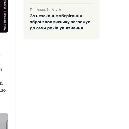
П’ятниця, 6 лютого
За незаконне зберігання
зброї зловмиснику загрожує
до семи років ув’язнення
к
и
ж.
 що