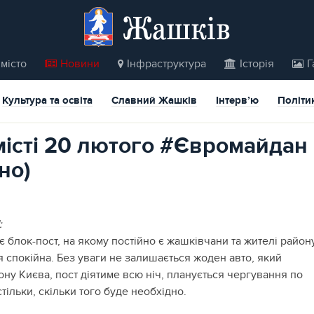
Жашків
місто
Новини
Інфраструктура
Історія
Г
Культура та освіта
Славний Жашків
Інтерв’ю
Політи
 місті 20 лютого #Євромайдан
но)
:
є блок-пост, на якому постійно є жашківчани та жителі району
я спокійна. Без уваги не залишається жоден авто, який
ону Києва, пост діятиме всю ніч, планується чергування по
стільки, скільки того буде необхідно.