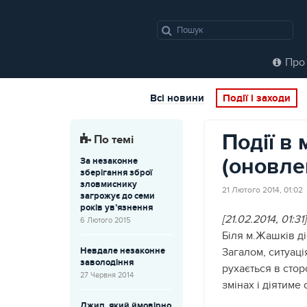
Про 
Всі новини
Події і заходи
Події в
По темі
(оновле
За незаконне
зберігання зброї
зловмиснику
21 Лютого 2014, 01:02
загрожує до семи
років ув’язнення
[21.02.2014, 01:31]
6 Лютого 2015
Біля м.Жашків ді
Невдале незаконне
Загалом, ситуаці
заволодіння
рухається в стор
27 Червня 2014
змінах і діятиме 
Джип, який ймовірно