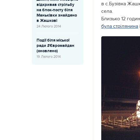
в с.Бузівка Жашкі
відкривав стрільбу
на блок-посту біля
села.
Маньківки знайдено
Близько 12 годи
в Жашкові
була стрілянина
24 Лютого 2014
Події біля міської
ради #Євромайдан
(оновлено)
19 Лютого 2014