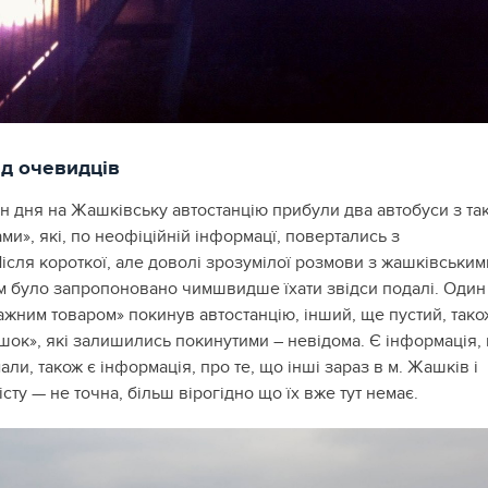
ід очевидців
ин дня на Жашківську автостанцію прибули два автобуси з та
ми», які, по неофіційній інформацї, повертались з
ісля короткої, але доволі зрозумілої розмови з жашківським
м було запропоновано чимшвидше їхати звідси подалі. Один
ажним товаром» покинув автостанцію, інший, ще пустий, тако
ушок», які залишились покинутими – невідома. Є інформація,
али, також є інформація, про те, що інші зараз в м. Жашків і
сту — не точна, більш вірогідно що їх вже тут немає.