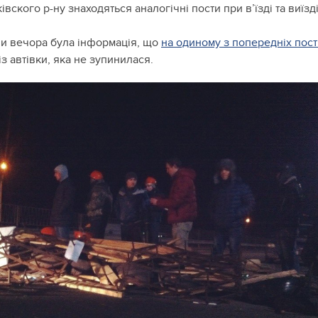
вского р-ну знаходяться аналогічні пости при в’їзді та виїзді
ни вечора була інформація, що
на одиному з попередніх пост
із автівки, яка не зупинилася.