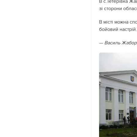
В с.Тетерівка Жа
зі сторони облас
В місті можна сп
бойовий настрій.
—
Василь Жабор