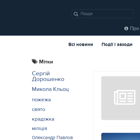
Про 
Всі новини
Події і заходи
Мітки
Сергій
Дорошенко
Микола Кльоц
пожежа
свято
крадіжка
міліція
Олександр Павлов