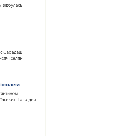
 відбулась
 с.Сабадаш
сячі селян.
істолета
тянтином
їнськи». Того дня