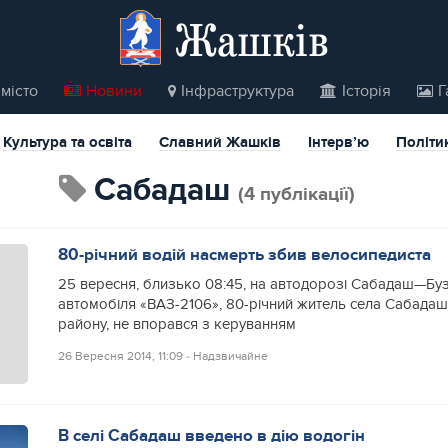
Жашків
місто
Новини
Інфраструктура
Історія
Г
Культура та освіта
Славний Жашків
Інтерв’ю
Політи
Сабадаш
(4 публікації)
80-річний водій насмерть збив велосипедиста
25 вересня, близько 08:45, на автодорозі Сабадаш—Бузі
автомобіля «ВАЗ-2106», 80-річний житель села Сабада
району, не впорався з керуванням
26 Вересня 2014, 11:09
‐
Надзвичайне
В селі Сабадаш введено в дію водогін