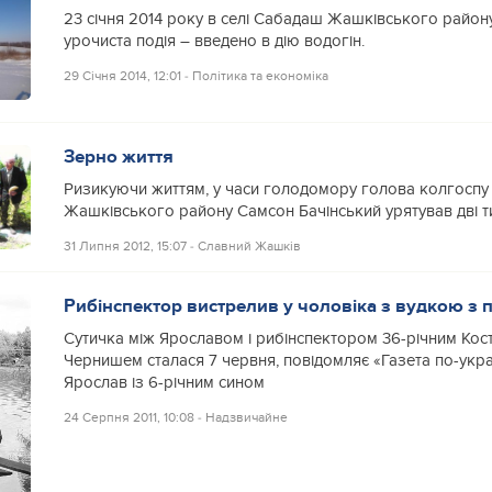
23 січня 2014 року в селі Сабадаш Жашківського району
урочиста подія – введено в дію водогін.
29 Січня 2014, 12:01
‐
Політика та економіка
Зерно життя
Ризикуючи життям, у часи голодомору голова колгоспу
Жашківського району Самсон Бачінський урятував дві ти
31 Липня 2012, 15:07
‐
Славний Жашків
Рибінспектор вистрелив у чоловіка з вудкою з п
Сутичка між Ярославом і рибінспектором 36-річним Кос
Чернишем сталася 7 червня, повідомляє «Газета по-укра
Ярослав із 6-річним сином
24 Серпня 2011, 10:08
‐
Надзвичайне