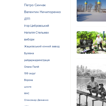
Петро Синчак
Валентин Ничипоренко
ДТП
Ігор Цибровський
Наталія Стельмах
вибори
Жашківський кінний завод
Бузівка
райдержадміністрація
Олена Палій
199 округ
Вороне
школа
МНС
Олександр Демченко