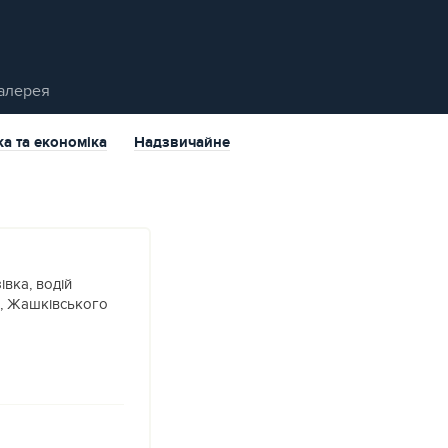
алерея
ка та економіка
Надзвичайне
вка, водій
ш, Жашківського