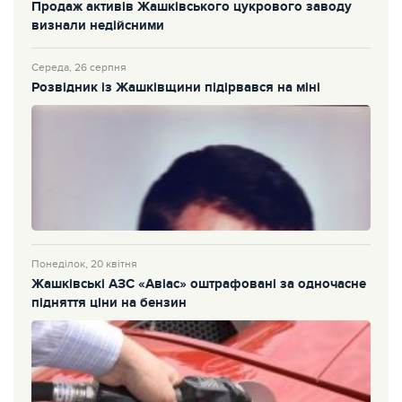
Продаж активів Жашківського цукрового заводу
визнали недійсними
Середа, 26 серпня
Розвідник із Жашківщини підірвався на міні
Понеділок, 20 квітня
Жашківські АЗС «Авіас» оштрафовані за одночасне
підняття ціни на бензин