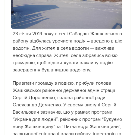
23 січня 2014 року в селі Сабадаш Жашківського
району відбулась урочиста подія – введено в дію
водогін.
Для жителів села водогін — важлива і
необхідна справа. Жителі села зібрались всією
громадою, щоб відсвяткувати важливу подію –
завершення будівництва водогону.
Привітати громаду з подією, прибули голова
Жашківської районної державної адміністрації
Сергій Дорошенко, голова районної ради
Олександр Демченко. У своєму виступі Сергій
Васильович зазначив, що у рамках програми
“Україна для людей”, районних програм “Будуємо
нову Жашківщину” та “Питна вода Жашківщини”,
за активної співпраці влади району, інвесторів та