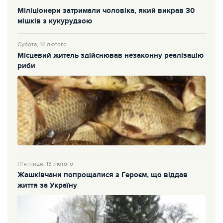
Міліціонери затримали чоловіка, який викрав 30
мішків з кукурудзою
Субота, 14 лютого
Місцевий житель здійснював незаконну реалізацію
риби
П’ятниця, 13 лютого
Жашківчани попрощалися з Героєм, що віддав
життя за Україну