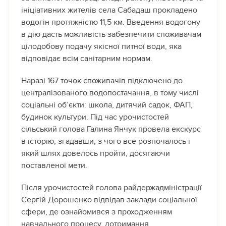
ініціативних жителів села Сабадаш прокладено
водогін протяжністю 11,5 км. Введення водогону
в дію дасть можливість забезпечити споживачам
цілодобову подачу якісної питної води, яка
відповідає всім санітарним нормам.
Наразі 167 точок споживачів підключено до
централізованого водопостачання, в тому числі
соціальні об’єкти: школа, дитячий садок, ФАП,
будинок культури. Під час урочистостей
сільський голова Галина Янчук провела екскурс
в історію, згадавши, з чого все розпочалось і
який шлях довелось пройти, досягаючи
поставленої мети.
Після урочистостей голова райдержадміністрації
Сергій Дорошенко відвідав заклади соціальної
сфери, де ознайомився з проходженням
навчального процесу, дотримання