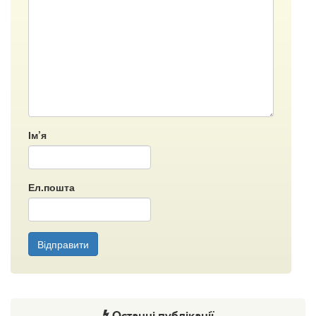
Ім’я
Ел.пошта
Відправити
Останні публікації