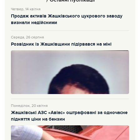
Четвер, 14 квітня
Продаж активів Жашківського цукрового заводу
визнали недійсними
Середа, 26 серпня
Розвідник із Жашківщини підірвався на міні
Понеділок, 20 квітня
Жашківські АЗС «Авіас» оштрафовані за одночасне
підняття ціни на бензин