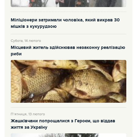
Міліціонери затримали чоловіка, який викрав 30
мішків з кукурудзою
Субота, 14 лютого
Місцевий житель здійснював незаконну реалізацію
риби
П’ятниця, 13 лютого
Жашківчани попрощалися з Героєм, що віддав
життя за Україну