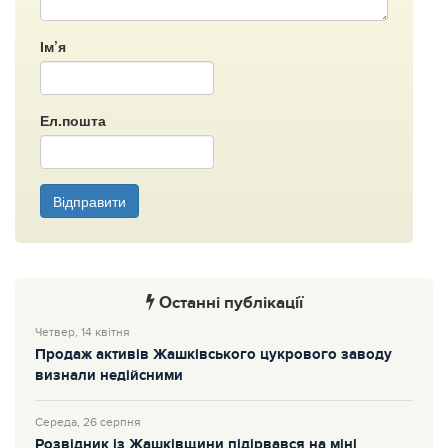
Ім’я
Ел.пошта
Відправити
Останні публікації
Четвер, 14 квітня
Продаж активів Жашківського цукрового заводу
визнали недійсними
Середа, 26 серпня
Розвідник із Жашківщини підірвався на міні