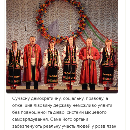
Сучасну демократичну, соціальну, правову, а
отже, цивілізовану державу неможливо уявити
без повноцінної та дієвої системи місцевого
самоврядування.
Саме його органи
забезпечують реальну участь людей у розв’язані