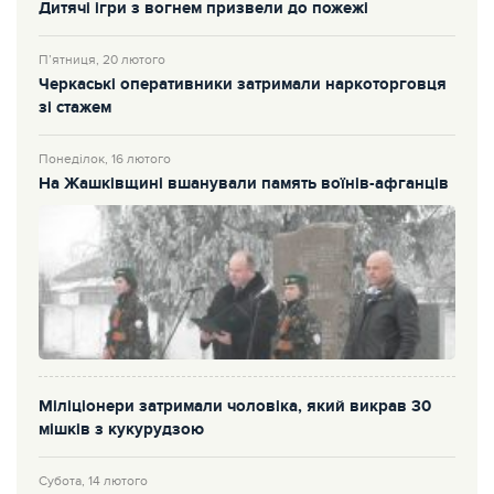
Дитячі ігри з вогнем призвели до пожежі
П’ятниця, 20 лютого
Черкаські оперативники затримали наркоторговця
зі стажем
Понеділок, 16 лютого
На Жашківщині вшанували память воїнів-афганців
Міліціонери затримали чоловіка, який викрав 30
мішків з кукурудзою
Субота, 14 лютого