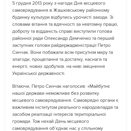
5 грудня 2013 року з нагоди Дня місцевого
самоврядування в Жашківському районному
будинку культури відбулись урочисті заходи. Зі
словами вітання та вдячності за невтомну працю,
доброту та відданість справі виступили голова
районної ради Олександр Демченко та перший
заступник голови райдержадміністрації Петро
Синчак. Вони побажали всім присутнім миру та
злагоди, процвітання та достатку, наснаги та
енергії, нових здобутків. на ниві зміцнення
Української державності.
Вітаючи, Петро Синчак наголосив: «Майбутнє
нашої держави неможливе без розвитку
місцевого самоврядування. Самоврядні органи є
важливим інститутом реального народовладдя та
засобом реалізації інтересів територіальної
громади. Тож нехай День місцевого
самоврядування об’єднає нас у спільному