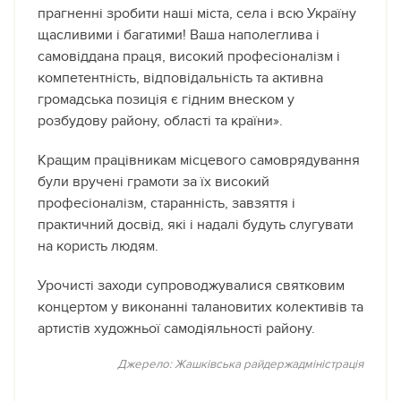
прагненні зробити наші міста, села і всю Україну
щасливими і багатими! Ваша наполеглива і
самовіддана праця, високий професіоналізм і
компетентність, відповідальність та активна
громадська позиція є гідним внеском у
розбудову району, області та країни».
Кращим працівникам місцевого самоврядування
були вручені грамоти за їх високий
професіоналізм, старанність, завзяття і
практичний досвід, які і надалі будуть слугувати
на користь людям.
Урочисті заходи супроводжувалися святковим
концертом у виконанні талановитих колективів та
артистів художньої самодіяльності району.
Джерело: Жашківська райдержадміністрація