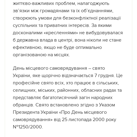
життєво-важливих проблем, налагоджують
зв’язки між громадянами та їх об’єднаннями,
створюють умови для безконфліктної реалізації
суспільних та приватних інтересів. За якими
досконалими «кресленнями» не вибудовувалася
б державна влада в центрі, вона ніколи не стане
ефективною, якщо не буде оптимально
організованою на місцях.
День місцевого самоврядування – свято
України, яке щорічно відзначається 7 грудня. Це
професійне свято всіх, хто працює в сільських,
селищних, міських, районних, обласних радах та
представляє багатотисячний загін народних
обранців. Свято встановлено згідно з Указом
Президента України «Про День місцевого
самоврядування» від 25 листопада 2000 року
№1250/2000.