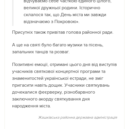
відчуваємо себе часткою єдиного цілого,
великої дружньої родини. Історично
склалося так, що День міста ми завжди
відзначаємо з Покровою».
Присутніх також привітав голова районної ради.
А ще на святі було багато музики та пісень,
запальних танців та розваг.
Позитивні емоції, отримані цього дня від виступів
учасників святкової концертної програми та
знаменитостей української естради, не зміг
пригасити навіть дощик. Учасники святкувань
дочекалися феєрверку, різнобарвного
заключного акорду святкування дня
народження міста.
Жашківська районна державна адміністрація