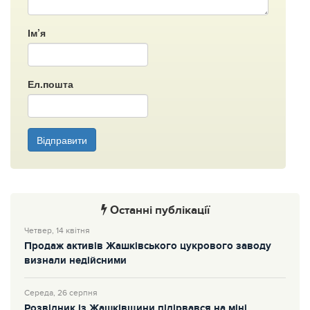
Ім’я
Ел.пошта
Відправити
Останні публікації
Четвер, 14 квітня
Продаж активів Жашківського цукрового заводу
визнали недійсними
Середа, 26 серпня
Розвідник із Жашківщини підірвався на міні