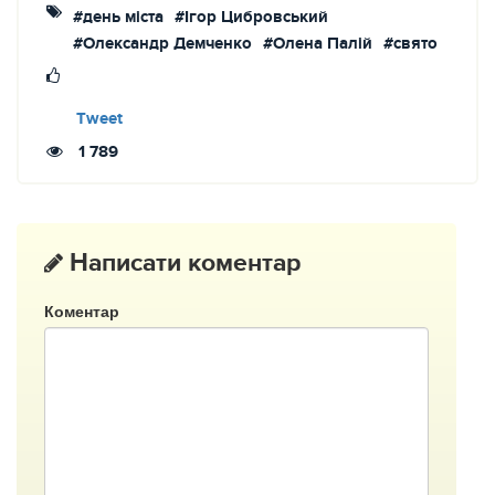
#день міста
#Ігор Цибровський
#Олександр Демченко
#Олена Палій
#свято
Tweet
1 789
Написати коментар
Коментар