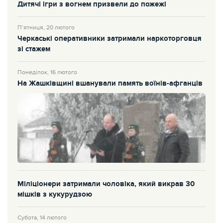
Дитячі ігри з вогнем призвели до пожежі
П’ятниця, 20 лютого
Черкаські оперативники затримали наркоторговця
зі стажем
Понеділок, 16 лютого
На Жашківщині вшанували память воїнів-афганців
Міліціонери затримали чоловіка, який викрав 30
мішків з кукурудзою
Субота, 14 лютого