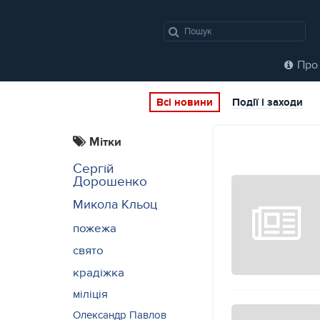
Про 
Всі новини
Події і заходи
Мітки
Сергій
Дорошенко
Микола Кльоц
пожежа
свято
крадіжка
міліція
Олександр Павлов