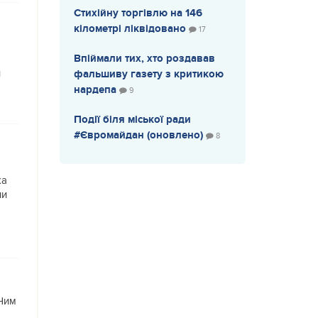
Стихійну торгівлю на 146
у
кілометрі ліквідовано
17
Впіймали тих, хто роздавав
и
фальшиву газету з критикою
нардепа
9
Події біля міської ради
#Євромайдан (оновлено)
8
ка
ли
 Чим