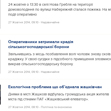
24 жовтня о 13:30 в селі Нова Гребля на території
домоволодіння по вулиці Набережній сталася пожежа. На м
події оперативно
27 Жовтня 2014, 09:10
‐
Надзвичайне
Оперативники затримали крадія
сільськогосподарської борони
Звільнившись з місць позбавлення волі чоловік знову скоїв
крадіжку. У своєї сусідки з підсобного приміщення зловмис
викрав сільськогосподарську борону.
27 Жовтня 2014, 09:10
‐
Надзвичайне
Екологічна проблема що об’єднала жашківчан
Днями в місті Жашкові відбулась громадська акція жителів
міста під стінами ПАТ «Жашківський елеватор».
27 Жовтня 2014, 08:10
‐
Політика та економіка