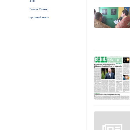
АТО
Роман Ражев
цукровий завод