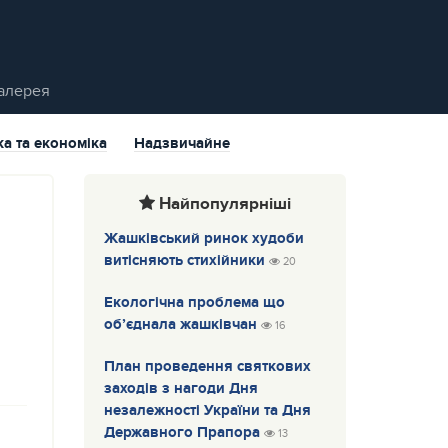
алерея
ка та економіка
Надзвичайне
Найпопулярніші
Жашківський ринок худоби
витісняють стихійники
20
с
Екологічна проблема що
об’єднала жашківчан
16
План проведення святкових
заходів з нагоди Дня
незалежності України та Дня
Державного Прапора
13