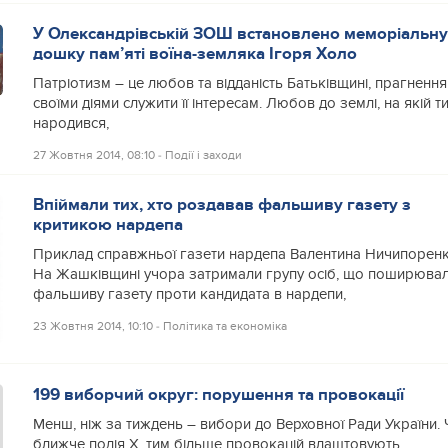
У Олександрівській ЗОШ встановлено меморіальн
дошку пам’яті воїна-земляка Ігоря Холо
Патріотизм – це любов та відданість Батьківщині, прагнення
своїми діями служити її інтересам. Любов до землі, на якій т
народився,
27 Жовтня 2014, 08:10
‐
Події і заходи
Впіймали тих, хто роздавав фальшиву газету з
критикою нардепа
Приклад справжньої газети нардепа Валентина Ничипорен
На Жашківщині учора затримали групу осіб, що поширюва
фальшиву газету проти кандидата в нардепи,
23 Жовтня 2014, 10:10
‐
Політика та економіка
199 виборчий округ: порушення та провокації
Менш, ніж за тиждень – вибори до Верховної Ради України.
ближче подія Х, тим більше провокацій влаштовують