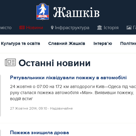
Жашків
місто
Новини
Інфраструктура
Історія
Г
Культура та освіта
Славний Жашків
Інтерв’ю
Політи
Останні новини
Рятувальники ліквідували пожежу в автомобілі
24 жовтня о 07:00 на 172 км автодороги Київ—Одеса під ча
руху сталася пожежа автомобіля «Ман». Виявивши пожежу,
водій встиг
27 Жовтня 2014, 09:10
‐
Надзвичайне
Пожежа знищила дрова