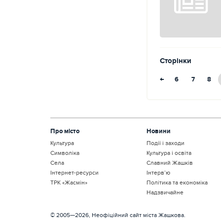
Сторінки
←
6
7
8
Про місто
Новини
Культура
Події і заходи
Символіка
Культура і освіта
Села
Славний Жашків
Інтернет-ресурси
Інтерв’ю
ТРК «Жасмін»
Політика та економіка
Надзвичайне
© 2005—2026, Неофіційний сайт міста Жашкова.