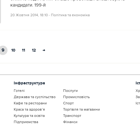
кандидати. 199-й
20 Жовтня 2014, 18:10
‐
Політика та економіка
9
→
10
11
12
Інфраструктура
Іс
Готелі
Послуги
Хр
Держава та суспільство
Промисловість
За
Кафе та ресторани
Спорт
Іс
Краса та здоров’я
Торгівля та магазини
Культура та освіта
Транспорт
Підприємства
Фінанси