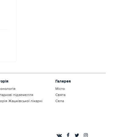
торія
Галерея
онологія
Місто
гадкові підземелля
Свята
торія Жашківської лікарні
Села