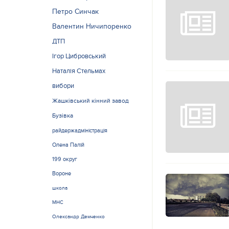
Петро Синчак
Валентин Ничипоренко
ДТП
Ігор Цибровський
Наталія Стельмах
вибори
Жашківський кінний завод
Бузівка
райдержадміністрація
Олена Палій
199 округ
Вороне
школа
МНС
Олександр Демченко