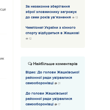
За незаконне зберігання
ісце
зброї зловмиснику загрожує
до семи років ув’язнення
13
Чемпіонат України з кінного
спорту відбудеться в Жашкові
12
ник
Найбільше коментарів
Відео: До голови Жашківської
районної ради увірвалися
самооборонівці
31
До голови Жашківської
районної ради увірвалися
самооборонівці
17