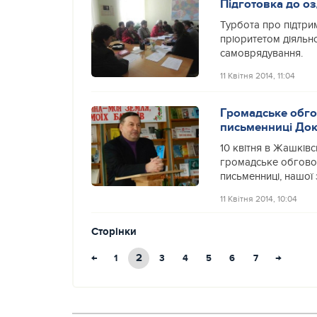
Підготовка до оз
Турбота про підтри
пріоритетом діяльно
самоврядування.
11 Квітня 2014, 11:04
Громадське обго
письменниці Докі
10 квітня в Жашківс
громадське обговор
письменниці, нашої 
11 Квітня 2014, 10:04
Сторінки
←
2
→
1
3
4
5
6
7