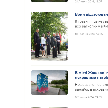
21 Липня 2014, 13:07
Вони відстоювали
9 травня – це не ли
всіх загиблих у війні
10 Травня 2014, 14:05
В місті Жашкові
яскравими патр
Нещодавно постамен
замайорів яскрави
6 Травня 2014, 13:05