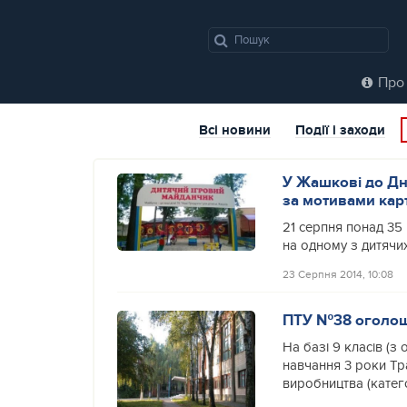
Про 
Всі новини
Події і заходи
У Жашкові до Дня
за мотивами кар
21 серпня понад 35
на одному з дитячи
23 Серпня 2014, 10:08
ПТУ №38 оголошує
На базі 9 класів (з
навчання 3 роки Тр
виробництва (категор