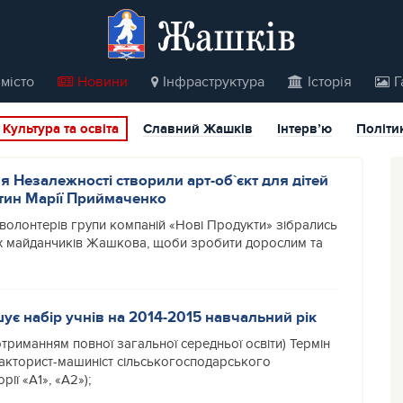
Жашків
місто
Новини
Інфраструктура
Історія
Г
Культура та освіта
Славний Жашків
Інтерв’ю
Політи
 Незалежності створили арт-об`єкт для дітей
тин Марії Приймаченко
 волонтерів групи компаній «Нові Продукти» зібрались
х майданчиків Жашкова, щоби зробити дорослим та
 набір учнів на 2014-2015 навчальний рік
 отриманням повної загальної середньої освіти) Термін
акторист-машиніст сільськогосподарського
ії «А1», «А2»);