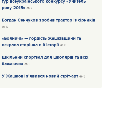
тур всеукраїнського конкурсу «Учитель
року-2015»
7
Богдан Сенчуков зробив трактор із сірників
6
«Бояничі» — гордість Жашківщини та
яскрава сторінка в ії історії
6
Шкільний спортзал для школярів та всіх
бажаючих
5
У Жашкові з’явився новий стріт-арт
5