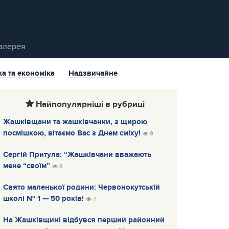
алерея
ка та економіка
Надзвичайне
Найпопулярніші в рубриці
Жашківщани та жашківчанки, з щирою
посмішкою, вітаємо Вас з Днем сміху!
9
Сергій Притула: “Жашківчани вважають
мене “своїм”
8
Свято маленької родини: Червонокутській
школі № 1 — 50 років!
7
На Жашківщині відбувся перший районний