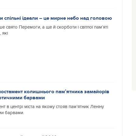
 спільні ідеали – це мирне небо над головою
ше свято Перемоги, а ще й скорботи і світлої пам’яті
, які
 постамент колишнього пам’ятника замайорів
іотичними барвами
т в центрі міста на якому стояв пам’ятник Леніну
ми барвами.