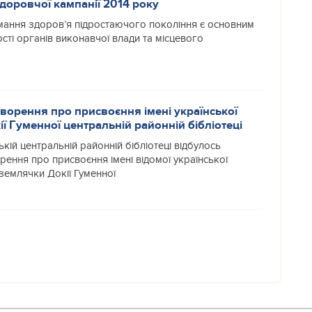
доровчої кампанії 2014 року
мання здоров’я підростаючого покоління є основним
сті органів виконавчої влади та місцевого
ворення про присвоєння імені української
ї Гуменної центральній районній бібліотеці
ькій центральній районній бібліотеці відбулось
ення про присвоєння імені відомої української
землячки Докії Гуменної