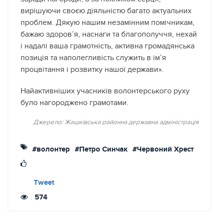
вирішуючи своєю діяльністю багато актуальних
проблем. Дякую нашим незамінним помічникам,
бажаю здоров’я, наснаги та благополуччя, нехай
і надалі ваша грамотність, активна громадянська
позиція та наполегливість служить в ім’я
процвітання і розвитку нашої держави».
Найактивніших учасників волонтерського руху
було нагороджено грамотами.
Джерело: Жашківська районна державна адміністрація
#волонтер
#Петро Синчак
#Червоний Хрест
Tweet
574