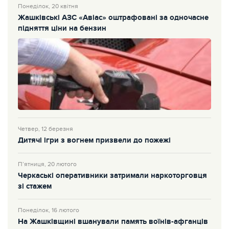
Понеділок, 20 квітня
Жашківські АЗС «Авіас» оштрафовані за одночасне
підняття ціни на бензин
Четвер, 12 березня
Дитячі ігри з вогнем призвели до пожежі
П’ятниця, 20 лютого
Черкаські оперативники затримали наркоторговця
зі стажем
Понеділок, 16 лютого
На Жашківщині вшанували память воїнів-афганців