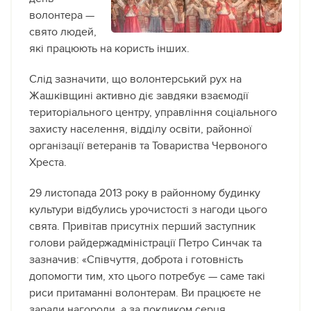
волонтера —
свято людей,
які працюють на користь інших.
Слід зазначити, що волонтерський рух на
Жашківщині активно діє завдяки взаємодії
територіального центру, управління соціального
захисту населення, відділу освіти, районної
організації ветеранів та Товариства Червоного
Хреста.
29 листопада 2013 року в районному будинку
культури відбулись урочистості з нагоди цього
свята. Привітав присутніх перший заступник
голови райдержадміністрації Петро Синчак та
зазначив: «Співчуття, доброта і готовність
допомогти тим, хто цього потребує — саме такі
риси притаманні волонтерам. Ви працюєте не
заради нагороди, а за покликом серця,