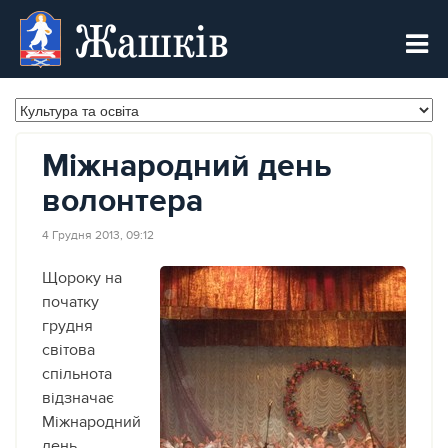
Жашків
Міжнародний день
волонтера
4 Грудня 2013, 09:12
Щороку на
початку
грудня
світова
спільнота
відзначає
Міжнародний
день