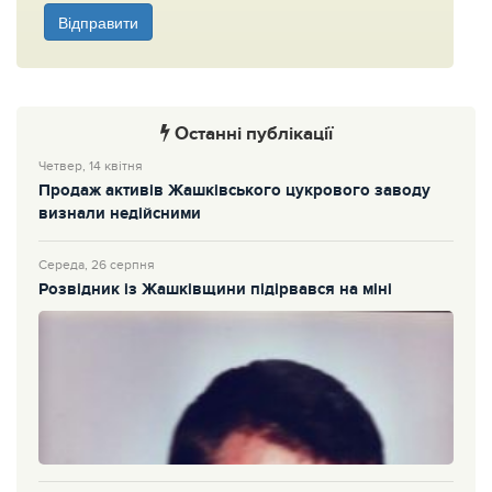
Відправити
Останні публікації
Четвер, 14 квітня
Продаж активів Жашківського цукрового заводу
визнали недійсними
Середа, 26 серпня
Розвідник із Жашківщини підірвався на міні