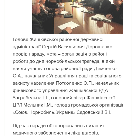
Голова Жашківської районної державної
адміністрації Сергій Васильович Дорошенко
провів нараду, мета – організація в районі
роботи до дня чорнобильської трагедії
, в якій
взяли участь: голова районної ради Демченко
О.А., начальник Управління праці та соціального
захисту населення Потколенко О.П., начальник
фінансового управління Жашківської РДА
Загребельна Г.І., головний лікар Жашківської
ЦРЛ Мельник І.М., голова громадської організації
«Союз. Чорнобиль. Україна» Садовський В.І.
Під час наради обговорювались питання
медичного забезпечення ліквідаторів,