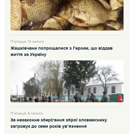
П’ятниця, 13 лютого
Жашківчани попрощалися з Героєм, що віддав
життя за Україну
П’ятниця, 6 лютого
За незаконне зберігання зброї зловмиснику
загрожує до семи років ув’язнення