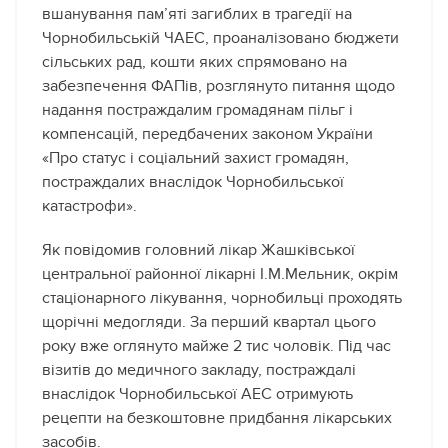
вшанування пам’яті загиблих в трагедії на
Чорнобильській ЧАЕС, проаналізовано бюджети
сільських рад, кошти яких спрямовано на
забезпечення ФАПів, розглянуто питання щодо
надання постраждалим громадянам пільг і
компенсацій, передбачених законом України
«Про статус і соціальний захист громадян,
постраждалих внаслідок Чорнобильської
катастрофи».
Як повідомив головний лікар Жашківської
центральної районної лікарні І.М.Мельник, окрім
стаціонарного лікування, чорнобильці проходять
щорічні медогляди. За перший квартал цього
року вже оглянуто майже 2 тис чоловік. Під час
візитів до медичного закладу, постраждалі
внаслідок Чорнобильської АЕС отримують
рецепти на безкоштовне придбання лікарських
засобів.