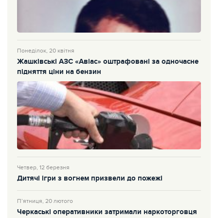
Понеділок, 20 квітня
Жашківські АЗС «Авіас» оштрафовані за одночасне
підняття ціни на бензин
Четвер, 12 березня
Дитячі ігри з вогнем призвели до пожежі
П’ятниця, 20 лютого
Черкаські оперативники затримали наркоторговця