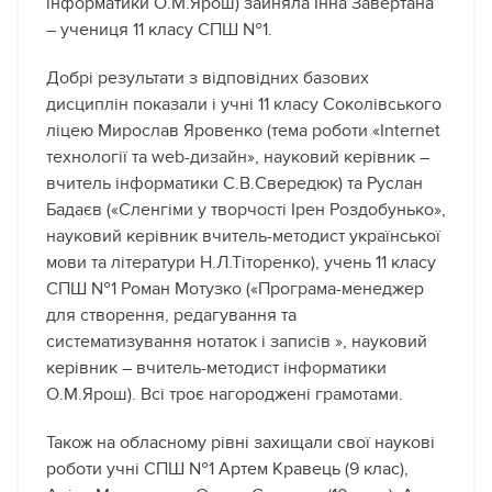
інформатики О.М.Ярош) зайняла Інна Завертана
– учениця 11 класу СПШ №1.
Добрі результати з відповідних базових
дисциплін показали і учні 11 класу Соколівського
ліцею Мирослав Яровенко (тема роботи «Internet
технології та web-дизайн», науковий керівник –
вчитель інформатики С.В.Свередюк) та Руслан
Бадаєв («Сленгіми у творчості Ірен Роздобунько»,
науковий керівник вчитель-методист української
мови та літератури Н.Л.Тіторенко), учень 11 класу
СПШ №1 Роман Мотузко («Програма-менеджер
для створення, редагування та
систематизування нотаток і записів », науковий
керівник – вчитель-методист інформатики
О.М.Ярош). Всі троє нагороджені грамотами.
Також на обласному рівні захищали свої наукові
роботи учні СПШ №1 Артем Кравець (9 клас),