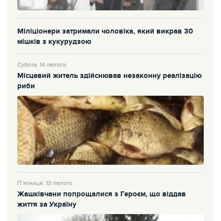
Міліціонери затримали чоловіка, який викрав 30
мішків з кукурудзою
Субота, 14 лютого
Місцевий житель здійснював незаконну реалізацію
риби
П’ятниця, 13 лютого
Жашківчани попрощалися з Героєм, що віддав
життя за Україну