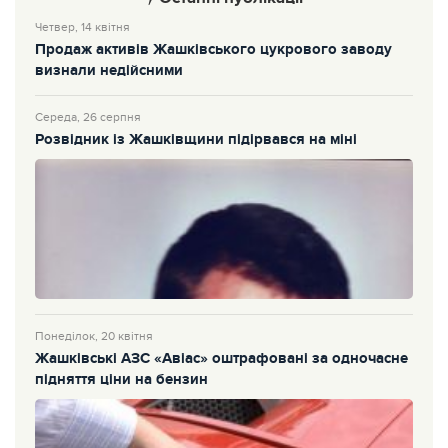
Четвер, 14 квітня
Продаж активів Жашківського цукрового заводу
визнали недійсними
Середа, 26 серпня
Розвідник із Жашківщини підірвався на міні
Понеділок, 20 квітня
Жашківські АЗС «Авіас» оштрафовані за одночасне
підняття ціни на бензин