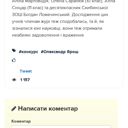
Аліна Мартовщук, Олена Саранюк (10 клас), Алла
Сніцар (11 клас) та десятикласник Скибинської
ЗОШ Богдан Ломачинський. Дослідження цих
учнів членам журі теж сподобались, та й, як
зізналися юні науковці, вони теж отримали
неабиякі задоволення і враження.
#конкурс
#Олександр Ярош
Tweet
1 157
Написати коментар
Коментар