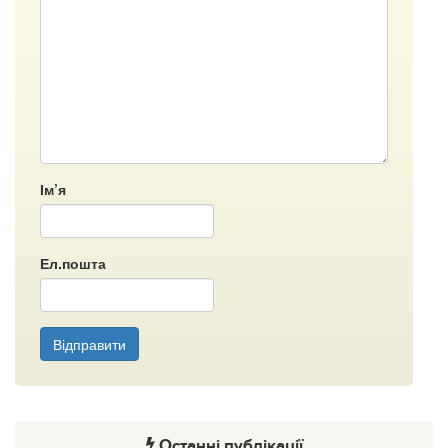
Ім’я
Ел.пошта
Відправити
Останні публікації