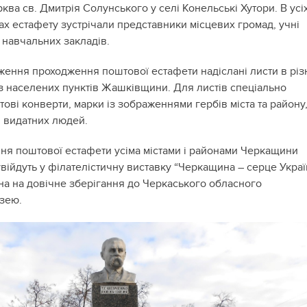
ва св. Дмитрія Солунського у селі Конельські Хутори. В усі
ах естафету зустрічали представники місцевих громад, учні
 навчальних закладів.
ження проходження поштової естафети надіслані листи в різ
 з населених пунктів Жашківщини. Для листів спеціально
ові конверти, марки із зображеннями гербів міста та району
, видатних людей.
ня поштової естафети усіма містами і районами Черкащини
увійдуть у філателістичну виставку “Черкащина – серце Украї
на на довічне зберігання до Черкаського обласного
зею.