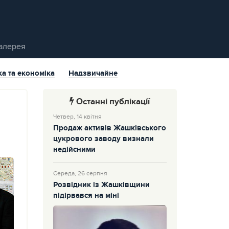
алерея
ка та економіка
Надзвичайне
Останні публікації
Четвер, 14 квітня
Продаж активів Жашківського
цукрового заводу визнали
недійсними
Середа, 26 серпня
Розвідник із Жашківщини
підірвався на міні