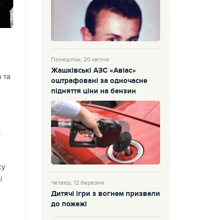
Понеділок, 20 квітня
Жашківські АЗС «Авіас»
 та
оштрафовані за одночасне
підняття ціни на бензин
з
су
і
Четвер, 12 березня
Дитячі ігри з вогнем призвели
і
до пожежі