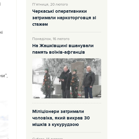
х
П’ятниця, 20 лютого
Черкаські оперативники
затримали наркоторговця зі
стажем
ні
Понеділок, 16 лютого
На Жашківщині вшанували
,
память воїнів-афганців
ни”,
Міліціонери затримали
чоловіка, який викрав 30
мішків з кукурудзою