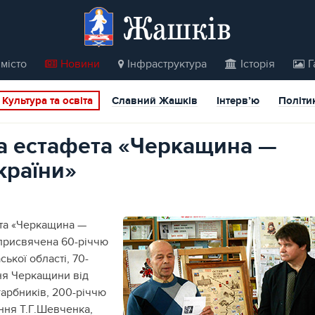
Жашків
місто
Новини
Інфраструктура
Історія
Г
Культура та освіта
Славний Жашків
Інтерв’ю
Політи
а естафета «Черкащина —
країни»
та «Черкащина —
 присвячена 60-річчю
ької області, 70-
ня Черкащини від
арбників
, 200-річчю
ння Т.Г.Шевченка,