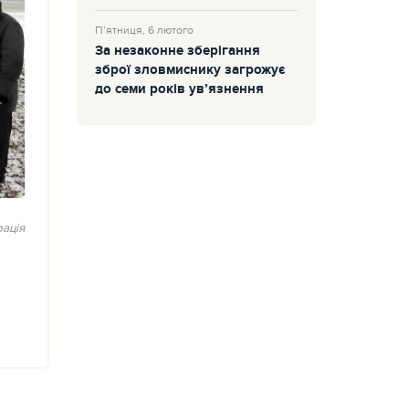
П’ятниця, 6 лютого
За незаконне зберігання
зброї зловмиснику загрожує
до семи років ув’язнення
ація