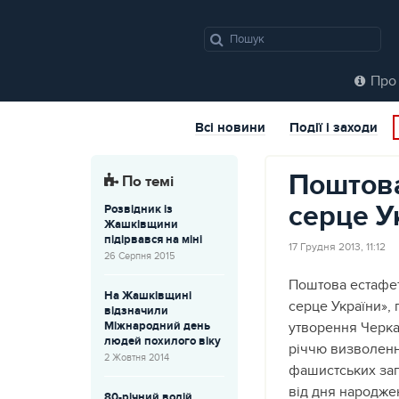
Про 
Всі новини
Події і заходи
Поштов
По темі
серце У
Розвідник із
Жашківщини
підірвався на міні
17 Грудня 2013, 11:12
26 Серпня 2015
Поштова естафе
На Жашківщині
серце України»,
відзначили
Міжнародний день
утворення Черкас
людей похилого віку
річчю визволен
2 Жовтня 2014
фашистських заг
від дня народже
80-річний водій