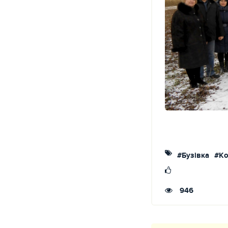
#Бузівка
#Ко
946