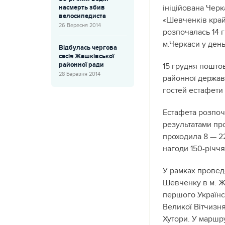
ініційована Чер
насмерть збив
велосипедиста
«Шевченків край»
26 Вересня 2014
розпочалась 14 г
м.Черкаси у день
Відбулась чергова
сесія Жашківської
районної ради
15 грудня пошто
28 Березня 2014
районної державн
гостей естафети
Естафета розпоч
результатами пр
проходила 8 — 22
нагоди 150-річч
У рамках провед
Шевченку в м. Жа
першого Українсь
Великої Вітчизня
Хутори. У маршру