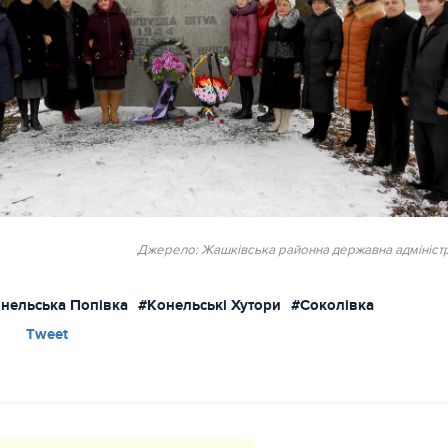
Джерело: Жашківська районна державна адміністр
нельська Попівка
#Конельські Хутори
#Соколівка
Tweet