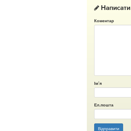
Написати
Коментар
Ім’я
Ел.пошта
Відправити