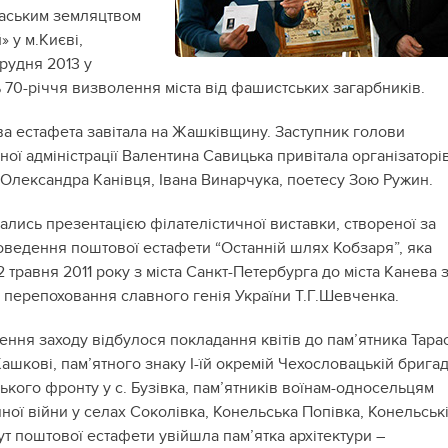
каським земляцтвом
 у м.Києві,
рудня 2013 у
 70-річчя визволення міста від фашистських загарбників.
ва естафета завітала на Жашківщину. Заступник голови
ої адміністрації Валентина Савицька привітала організаторів
 Олександра Канівця, Івана Винарчука, поетесу Зою Ружин.
ались презентацією філателістичної виставки, створеної за
оведення поштової естафети “Останній шлях Кобзаря”, яка
 травня 2011 року з міста Санкт-Петербурга до міста Канева 
я перепоховання славного генія України Т.Г.Шевченка.
ення заходу відбулося покладання квітів до пам’ятника Тара
шкові, пам’ятного знаку І-їй окремій Чехословацькій бригад
кого фронту у с. Бузівка, пам’ятників воїнам-односельцям
ної війни у селах Соколівка, Конельська Попівка, Конельськ
т поштової естафети увійшла пам’ятка архітектури –