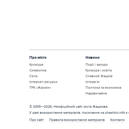
Про місто
Новини
Культура
Події і заходи
Символіка
Культура і освіта
Села
Славний Жашків
Інтернет-ресурси
Інтерв’ю
ТРК «Жасмін»
Політика та економіка
Надзвичайне
© 2005—2026, Неофіційний сайт міста Жашкова.
У разі використання матеріалів, посилання на zhashkiv.info є
Про сайт
Правила використання матеріалів
Контакти