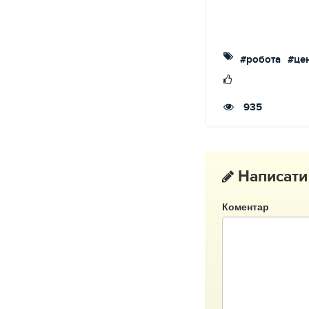
#робота
#цен
935
Написати
Коментар