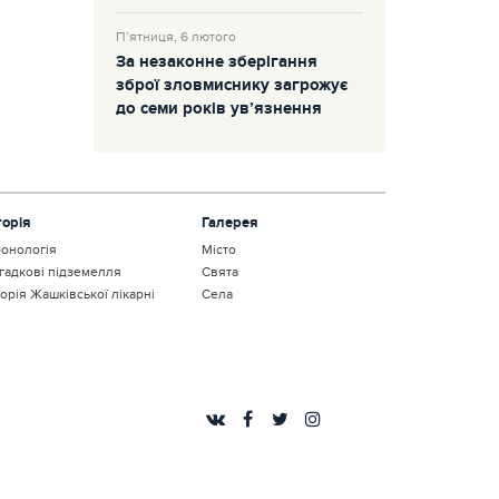
П’ятниця, 6 лютого
За незаконне зберігання
зброї зловмиснику загрожує
до семи років ув’язнення
торія
Галерея
онологія
Місто
гадкові підземелля
Свята
торія Жашківської лікарні
Села