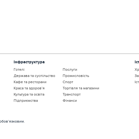
Інфраструктура
Іс
Готелі
Послуги
Хр
Держава та суспільство
Промисловість
За
Кафе та ресторани
Спорт
Іс
Краса та здоров’я
Торгівля та магазини
Культура та освіта
Транспорт
Підприємства
Фінанси
 обов’язковим.