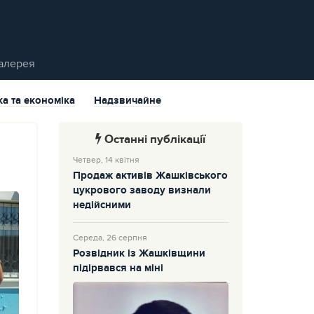
алерея
ка та економіка
Надзвичайне
Останні публікації
Четвер, 14 квітня
Продаж активів Жашківського
цукрового заводу визнали
недійсними
Середа, 26 серпня
Розвідник із Жашківщини
підірвався на міні