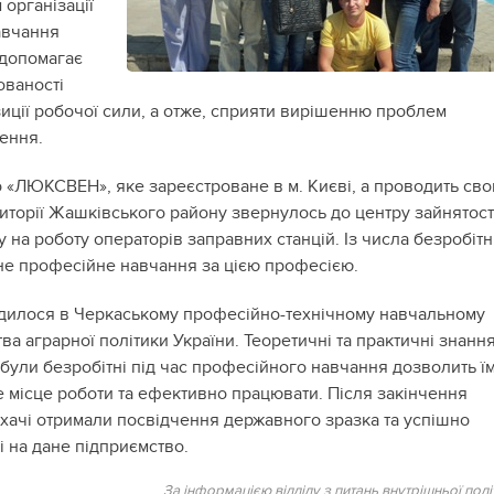
організації
авчання
 допомагає
ованості
зиції робочої сили, а отже, сприяти вирішенню проблем
лення.
о «ЛЮКСВЕН», яке зареєстроване в м. Києві, а проводить св
риторії Жашківського району звернулось до центру зайнятост
 на роботу операторів заправних станцій. Із числа безробіт
не професійне навчання за цією професією.
дилося в Черкаському професійно-технічному навчальному
тва аграрної політики України. Теоретичні та практичні знання
абули безробітні під час професійного навчання дозволить ї
е місце роботи та ефективно працювати. Після закінчення
ухачі отримали посвідчення державного зразка та успішно
 на дане підприємство.
За інформацією відділу з питань внутрішньої полі