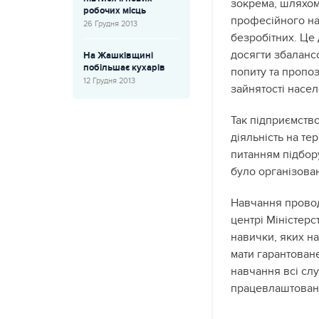
зокрема, шляхом 
робочих місць
професійного н
26 Грудня 2013
безробітних. Це
досягти збаланс
На Жашківщині
побільшає кухарів
попиту та пропо
12 Грудня 2013
зайнятості насе
Так підприємств
діяльність на те
питанням підбору
було організова
Навчання прово
центрі Міністерс
навички, яких н
мати гарантован
навчання всі сл
працевлаштовані