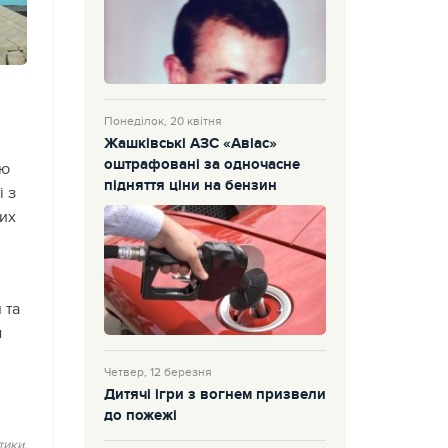
Понеділок, 20 квітня
Жашківські АЗС «Авіас»
оштрафовані за одночасне
ою
підняття ціни на бензин
і з
них
 та
м
Четвер, 12 березня
Дитячі ігри з вогнем призвели
до пожежі
тики,