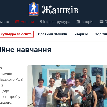
Жашків
місто
Новини
Інфраструктура
Історія
Г
Культура та освіта
Славний Жашків
Інтерв’ю
Політи
ійне навчання
8
із
прямків
івського РЦЗ
 з
 щодо
іх потреб у
кадрах,