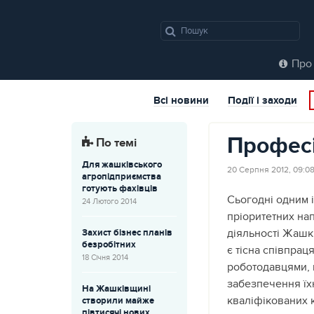
Про 
Всі новини
Події і заходи
Профес
По темі
Для жашківського
20 Серпня 2012, 09:0
агропідприємства
готують фахівців
Сьогодні одним 
24 Лютого 2014
пріоритетних на
діяльності Жашк
Захист бізнес планів
безробітних
є тісна співпраця
18 Січня 2014
роботодавцями,
забезпечення їхн
На Жашківщині
кваліфікованих 
створили майже
півтисячі нових