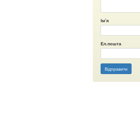
Ім’я
Ел.пошта
Відправити