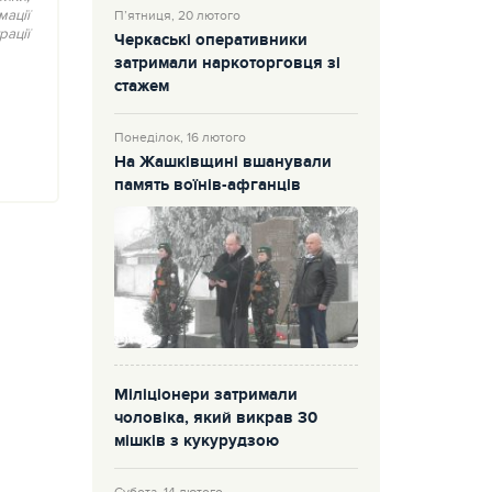
мації
П’ятниця, 20 лютого
рації
Черкаські оперативники
затримали наркоторговця зі
стажем
Понеділок, 16 лютого
На Жашківщині вшанували
память воїнів-афганців
Міліціонери затримали
чоловіка, який викрав 30
мішків з кукурудзою