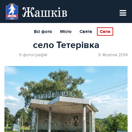
Жашків
Всі фото
Місто
Свята
Села
село Тетерівка
9 фотографій
9 Жовтня 2014