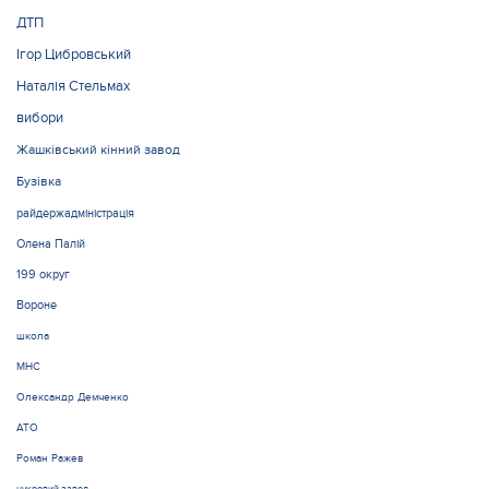
ДТП
Ігор Цибровський
Наталія Стельмах
вибори
Жашківський кінний завод
Бузівка
райдержадміністрація
Олена Палій
199 округ
Вороне
школа
МНС
Олександр Демченко
АТО
Роман Ражев