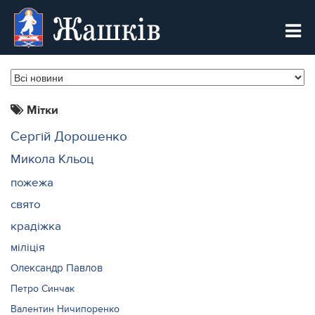
Жашків
Мітки
Сергій Дорошенко
Микола Кльоц
пожежа
свято
крадіжка
міліція
Олександр Павлов
Петро Синчак
Валентин Ничипоренко