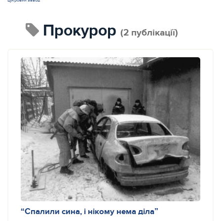
цукровий завод
прокурор
(2 публікації)
“Спалили сина, і нікому нема діла”