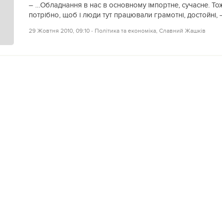
– …Обладнання в нас в основному імпортне, сучасне. Тож
потрібно, щоб і люди тут працювали грамотні, достойні, 
29 Жовтня 2010, 09:10
‐
Політика та економіка
,
Славний Жашків