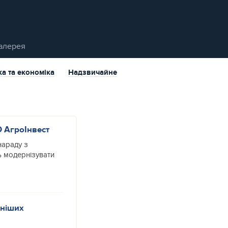
алерея
ка та економіка
Надзвичайне
D АгроІнвест
нараду з
ь модернізувати
жніших