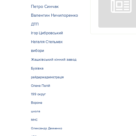
Петро Синчак
Валентин Ничипоренко
ДТП
Ігор Цибровський
Наталія Стельмах
вибори
Жашківський кінний завод
Бузівка
райдержадміністрація
Олена Палій
199 округ
Вороне
школа
МНС
Олександр Демченко