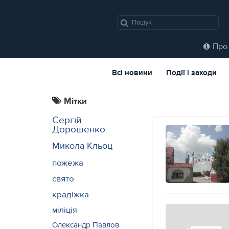
Про 
Всі новини
Події і заходи
Мітки
Сергій
Дорошенко
Микола Кльоц
пожежа
свято
крадіжка
міліція
Олександр Павлов