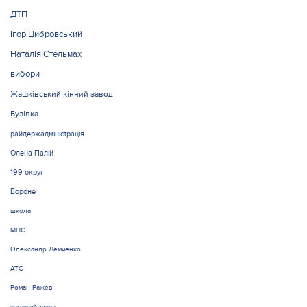
ДТП
Ігор Цибровський
Наталія Стельмах
вибори
Жашківський кінний завод
Бузівка
райдержадміністрація
Олена Палій
199 округ
Вороне
школа
МНС
Олександр Демченко
АТО
Роман Ражев