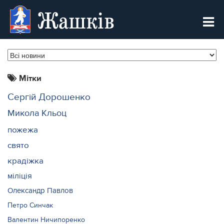
Жашків
Мітки
Сергій Дорошенко
Микола Кльоц
пожежа
свято
крадіжка
міліція
Олександр Павлов
Петро Синчак
Валентин Ничипоренко