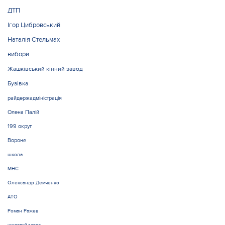
ДТП
Ігор Цибровський
Наталія Стельмах
вибори
Жашківський кінний завод
Бузівка
райдержадміністрація
Олена Палій
199 округ
Вороне
школа
МНС
Олександр Демченко
АТО
Роман Ражев