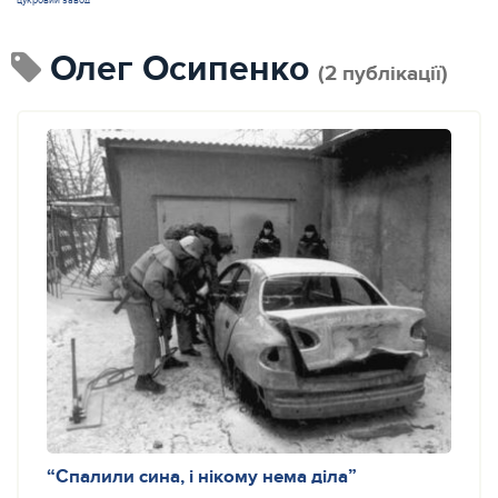
цукровий завод
Олег Осипенко
(2 публікації)
“Спалили сина, і нікому нема діла”