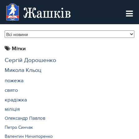
Жашків
Мітки
Сергій Дорошенко
Микола Кльоц
пожежа
свято
крадіжка
міліція
Олександр Павлов
Петро Синчак
Валентин Ничипоренко