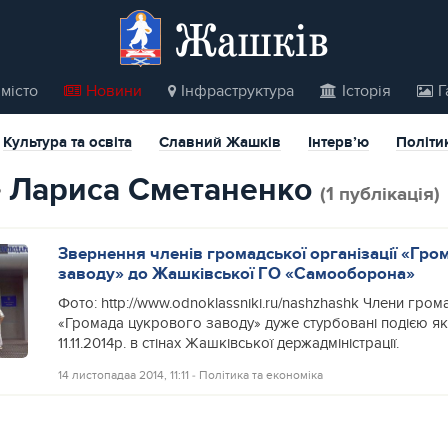
Жашків
місто
Новини
Інфраструктура
Історія
Г
Культура та освіта
Славний Жашків
Інтерв’ю
Політи
Лариса Сметаненко
(1 публікація)
Звернення членів громадської організації «Гро
заводу» до Жашківської ГО «Самооборона»
Фото: http://www.odnoklassniki.ru/nashzhashk Члени грома
«Громада цукрового заводу» дуже стурбовані подією як
11.11.2014р. в стінах Жашківської держадміністрації.
14 листопадаа 2014, 11:11
‐
Політика та економіка