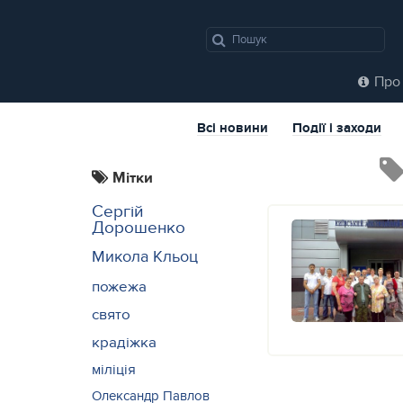
Про 
Всі новини
Події і заходи
Мітки
Сергій
Дорошенко
Микола Кльоц
пожежа
свято
крадіжка
міліція
Олександр Павлов