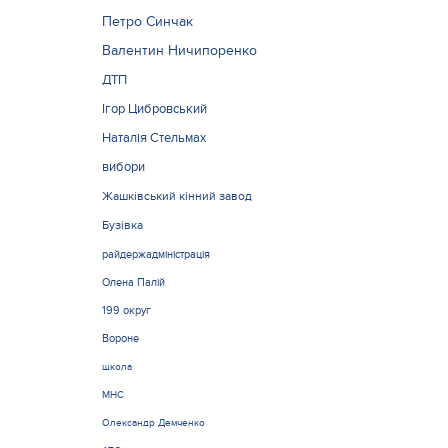
Петро Синчак
Валентин Ничипоренко
ДТП
Ігор Цибровський
Наталія Стельмах
вибори
Жашківський кінний завод
Бузівка
райдержадміністрація
Олена Палій
199 округ
Вороне
школа
МНС
Олександр Демченко