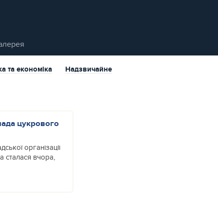
алерея
ка та економіка
Надзвичайне
мада цукрового
дської організації
а сталася вчора,