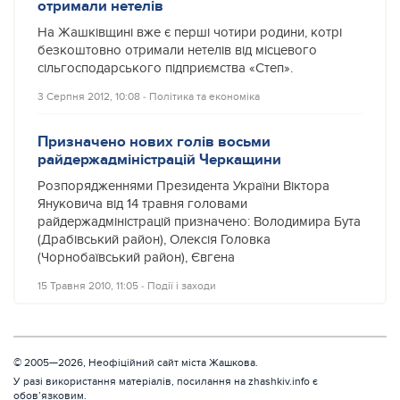
отримали нетелів
На Жашківщині вже є перші чотири родини, котрі
безкоштовно отримали нетелів від місцевого
сільгосподарського підприємства «Степ».
3 Серпня 2012, 10:08
‐
Політика та економіка
Призначено нових голів восьми
райдержадміністрацій Черкащини
Розпорядженнями Президента України Віктора
Януковича від 14 травня головами
райдержадміністрацій призначено: Володимира Бута
(Драбівський район), Олексія Головка
(Чорнобаївський район), Євгена
15 Травня 2010, 11:05
‐
Події і заходи
© 2005—2026, Неофіційний сайт міста Жашкова.
У разі використання матеріалів, посилання на zhashkiv.info є
обов’язковим.