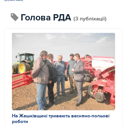
цукровий завод
голова РДА
(3 публікації)
На Жашківщині тривають весняно-польові
роботи