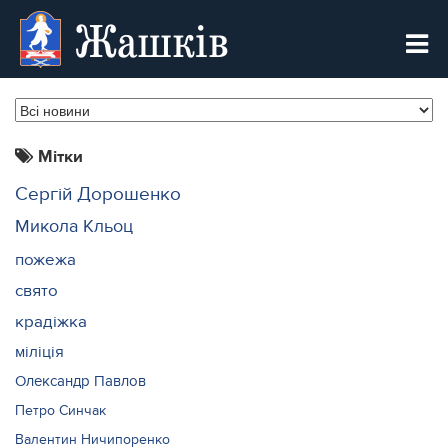
Жашків
Мітки
Сергій Дорошенко
Микола Кльоц
пожежа
свято
крадіжка
міліція
Олександр Павлов
Петро Синчак
Валентин Ничипоренко