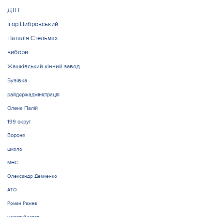
ДТП
Ігор Цибровський
Наталія Стельмах
вибори
Жашківський кінний завод
Бузівка
райдержадміністрація
Олена Палій
199 округ
Вороне
школа
МНС
Олександр Демченко
АТО
Роман Ражев