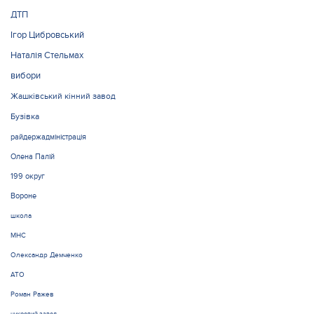
ДТП
Ігор Цибровський
Наталія Стельмах
вибори
Жашківський кінний завод
Бузівка
райдержадміністрація
Олена Палій
199 округ
Вороне
школа
МНС
Олександр Демченко
АТО
Роман Ражев