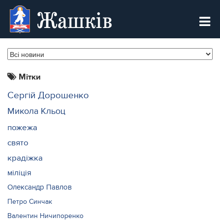
Жашків
Мітки
Сергій Дорошенко
Микола Кльоц
пожежа
свято
крадіжка
міліція
Олександр Павлов
Петро Синчак
Валентин Ничипоренко