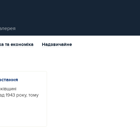
алерея
ка та економіка
Надзвичайне
встання
ківщині
д 1943 року, тому