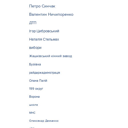
Петро Синчак
Валентин Ничипоренко
ДТП
Ігор Цибровський
Наталія Стельмах
вибори
Жашківський кінний завод
Бузівка
райдержадміністрація
Олена Палій
199 округ
Вороне
школа
МНС
Олександр Демченко