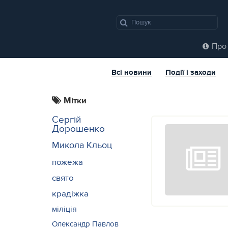
Про 
Всі новини
Події і заходи
Мітки
Сергій
Дорошенко
Микола Кльоц
пожежа
свято
крадіжка
міліція
Олександр Павлов