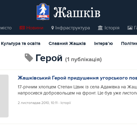
Жашків
місто
Новини
Інфраструктура
Історія
Г
Культура та освіта
Славний Жашків
Інтерв’ю
Політи
герой
(1 публікація)
Жашківський Герой придушення угорського по
17-річним хлопцем Степан Цвик із села Адамівка на Жаш
напросився добровольцем на фронт. Це був уже листопа
2 листопадаа 2010, 10:11
‐
Історії