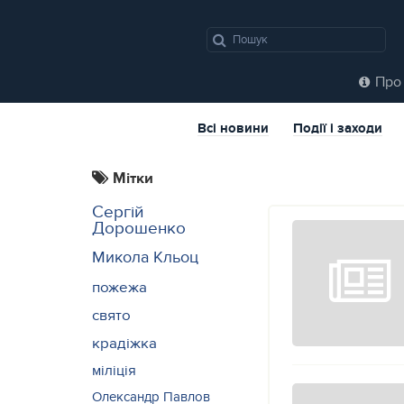
Про 
Всі новини
Події і заходи
Мітки
Сергій
Дорошенко
Микола Кльоц
пожежа
свято
крадіжка
міліція
Олександр Павлов