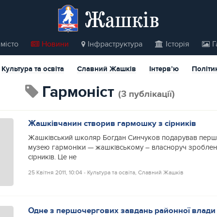
Жашків
місто
Новини
Інфраструктура
Історія
Г
Культура та освіта
Славний Жашків
Інтерв’ю
Політи
гармоніст
(3 публікації)
Жашківчанин створив гармошку з сірників
Жашківський школяр Богдан Синчуков подарував першо
музею гармоніки — жашківському – власноруч зроблен
сірників. Це не
25 Квітня 2011, 10:04
‐
Культура та освіта
,
Славний Жашків
Одне з першочергових завдань районної влади