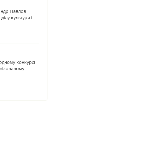
андр Павлов
ділу культури і
одному конкурсі
ганізованому