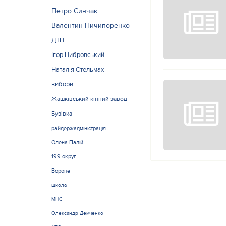
Петро Синчак
Валентин Ничипоренко
ДТП
Ігор Цибровський
Наталія Стельмах
вибори
Жашківський кінний завод
Бузівка
райдержадміністрація
Олена Палій
199 округ
Вороне
школа
МНС
Олександр Демченко