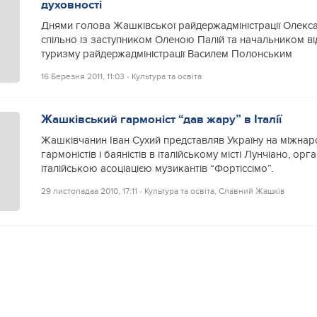
духовності
Днями голова Жашківської райдержадміністрації Олекс
спільно із заступником Оленою Палій та начальником від
туризму райдержадміністрації Василем Полонським
16 Березня 2011, 11:03
‐
Культура та освіта
Жашківський гармоніст “дав жару” в Італії
Жашківчанин Іван Сухий представляв Україну на міжнар
гармоністів і баяністів в італійському місті Лунчіано, ор
італійською асоціацією музикантів “Фортіссімо”.
29 листопадаа 2010, 17:11
‐
Культура та освіта
,
Славний Жашків