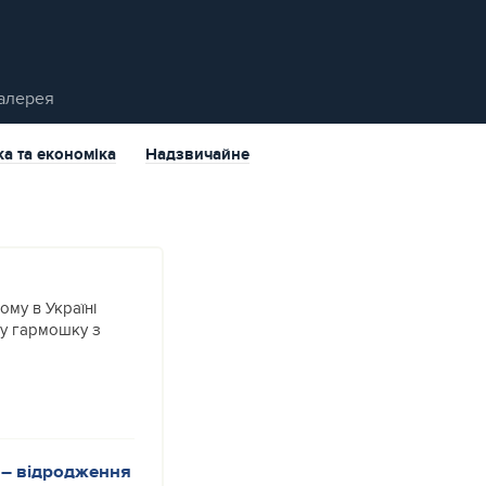
алерея
ка та економіка
Надзвичайне
му в Україні
у гармошку з
 – відродження