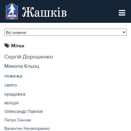
Жашків
Мітки
Сергій Дорошенко
Микола Кльоц
пожежа
свято
крадіжка
міліція
Олександр Павлов
Петро Синчак
Валентин Ничипоренко