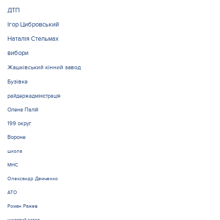
ДТП
Ігор Цибровський
Наталія Стельмах
вибори
Жашківський кінний завод
Бузівка
райдержадміністрація
Олена Палій
199 округ
Вороне
школа
МНС
Олександр Демченко
АТО
Роман Ражев