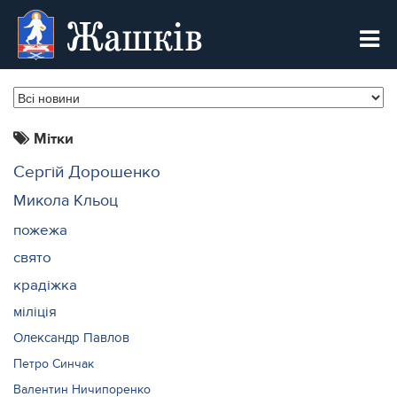
Жашків
Мітки
Сергій Дорошенко
Микола Кльоц
пожежа
свято
крадіжка
міліція
Олександр Павлов
Петро Синчак
Валентин Ничипоренко