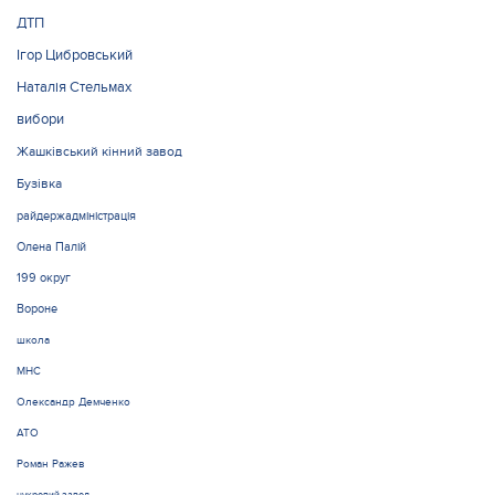
ДТП
Ігор Цибровський
Наталія Стельмах
вибори
Жашківський кінний завод
Бузівка
райдержадміністрація
Олена Палій
199 округ
Вороне
школа
МНС
Олександр Демченко
АТО
Роман Ражев