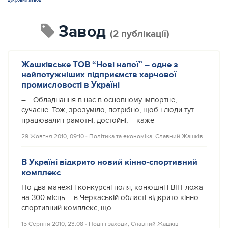
цукровий завод
завод
(2 публікації)
Жашківське ТОВ “Нові напої” – одне з
найпотужніших підприємств харчової
промисловості в Україні
– …Обладнання в нас в основному імпортне,
сучасне. Тож, зрозуміло, потрібно, щоб і люди тут
працювали грамотні, достойні, – каже
29 Жовтня 2010, 09:10
‐
Політика та економіка
,
Славний Жашків
В Україні відкрито новий кінно-спортивний
комплекс
По два манежі і конкурсні поля, конюшні і ВІП-ложа
на 300 місць – в Черкаській області відкрито кінно-
спортивний комплекс, що
15 Серпня 2010, 23:08
‐
Події і заходи
,
Славний Жашків