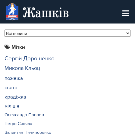
Жашків
Мітки
Сергій Дорошенко
Микола Кльоц
пожежа
свято
крадіжка
міліція
Олександр Павлов
Петро Синчак
Валентин Ничипоренко