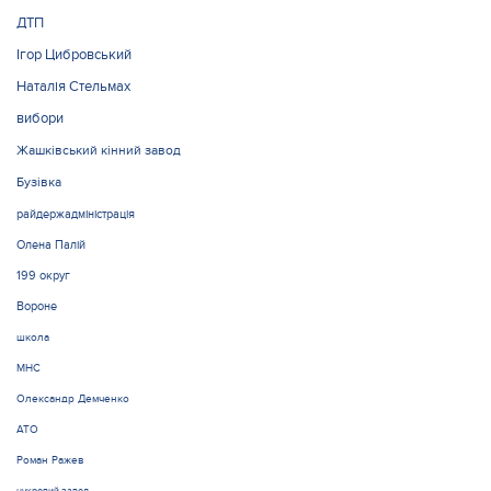
ДТП
Ігор Цибровський
Наталія Стельмах
вибори
Жашківський кінний завод
Бузівка
райдержадміністрація
Олена Палій
199 округ
Вороне
школа
МНС
Олександр Демченко
АТО
Роман Ражев