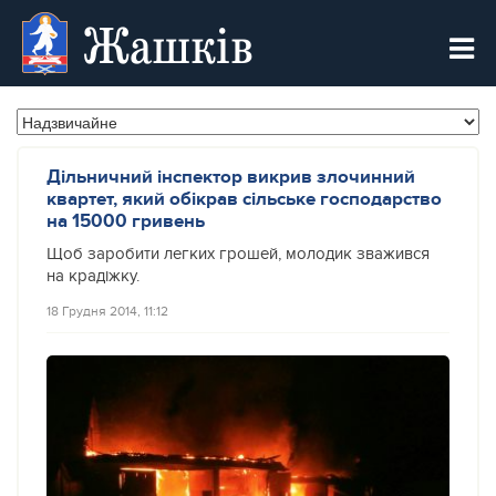
Жашків
Дільничний інспектор викрив злочинний
квартет, який обікрав сільське господарство
на 15000 гривень
Щоб заробити легких грошей, молодик зважився
на крадіжку.
18 Грудня 2014, 11:12