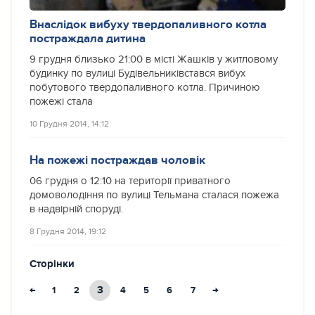
Внаслідок вибуху твердопаливного котла
постраждала дитина
9 грудня близько 21:00 в місті Жашків у житловому
будинку по вулиці Будівельниківстався вибух
побутового твердопаливного котла. Причиною
пожежі стала
10 Грудня 2014, 14:12
На пожежі постраждав чоловік
06 грудня о 12:10 на території приватного
домоволодіння по вулиці Тельмана сталася пожежа
в надвірній споруді.
8 Грудня 2014, 19:12
Сторінки
←
3
→
1
2
4
5
6
7