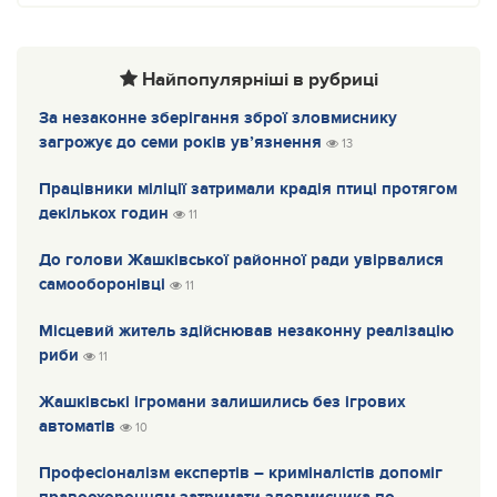
Найпопулярніші в рубриці
За незаконне зберігання зброї зловмиснику
загрожує до семи років ув’язнення
13
Працівники міліції затримали крадія птиці протягом
декількох годин
11
До голови Жашківської районної ради увірвалися
самооборонівці
11
Місцевий житель здійснював незаконну реалізацію
риби
11
Жашківські ігромани залишились без ігрових
автоматів
10
Професіоналізм експертів – криміналістів допоміг