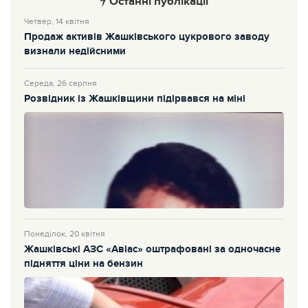
Останні публікації
Четвер, 14 квітня
Продаж активів Жашківського цукрового заводу
визнали недійсними
Середа, 26 серпня
Розвідник із Жашківщини підірвався на міні
Понеділок, 20 квітня
Жашківські АЗС «Авіас» оштрафовані за одночасне
підняття ціни на бензин