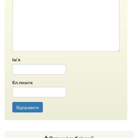
Ім’я
Ел.пошта
Відправити