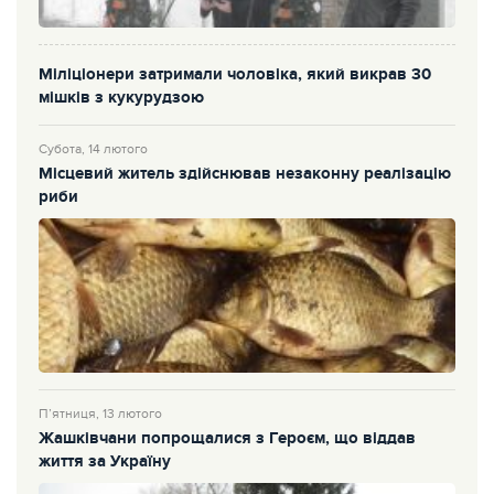
Міліціонери затримали чоловіка, який викрав 30
мішків з кукурудзою
Субота, 14 лютого
Місцевий житель здійснював незаконну реалізацію
риби
П’ятниця, 13 лютого
Жашківчани попрощалися з Героєм, що віддав
життя за Україну