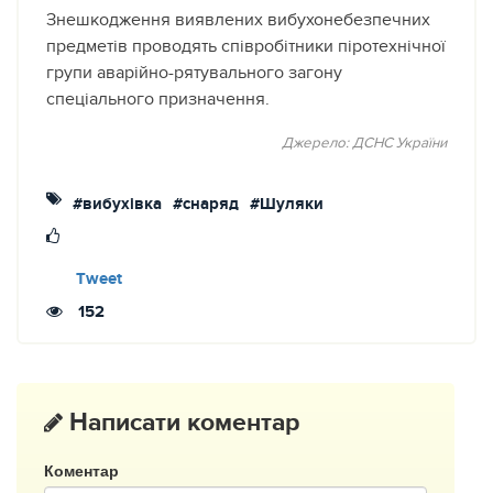
Знешкодження виявлених вибухонебезпечних
предметів проводять співробітники піротехнічної
групи аварійно-рятувального загону
спеціального призначення.
Джерело: ДСНС України
#вибухівка
#снаряд
#Шуляки
Tweet
152
Написати коментар
Коментар