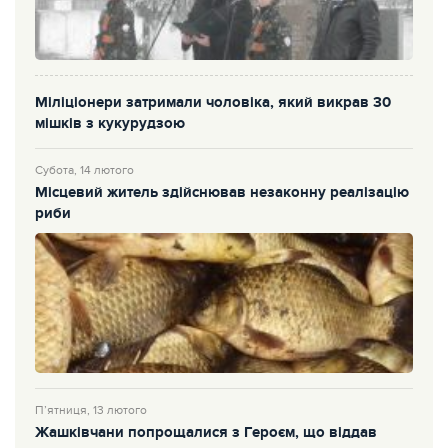
Міліціонери затримали чоловіка, який викрав 30
мішків з кукурудзою
Субота, 14 лютого
Місцевий житель здійснював незаконну реалізацію
риби
П’ятниця, 13 лютого
Жашківчани попрощалися з Героєм, що віддав