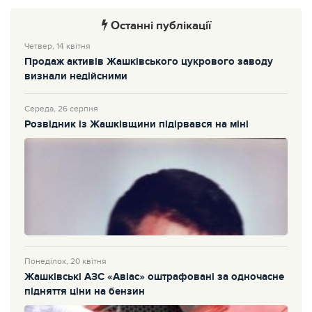
Останні публікації
Четвер, 14 квітня
Продаж активів Жашківського цукрового заводу
визнали недійсними
Середа, 26 серпня
Розвідник із Жашківщини підірвався на міні
Понеділок, 20 квітня
Жашківські АЗС «Авіас» оштрафовані за одночасне
підняття ціни на бензин