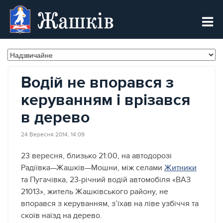
Жашків
Водій не впорався з
керуванням і врізався
в дерево
24 Вересня 2014, 14:09
23 вересня, близько 21:00, на автодорозі
Радіївка—Жашків—Мошни, між селами
Житники
та Пугачівка, 23-річний водій автомобіля «ВАЗ
21013», житель Жашківського району, не
впорався з керуванням, з’їхав на ліве узбіччя та
скоїв наїзд на дерево.