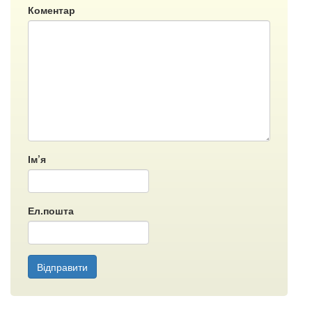
Коментар
Ім’я
Ел.пошта
Відправити