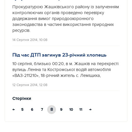
Прокуратурою Жашківського району із залученням
контролюючих органів проведено перевірку
додержання вимог природоохоронного
законодавства в частині використання природних
ресурсів.
14 Серпня 2014, 10:08
Під час ДТП загинув 23-річний хлопець
10 серпня, близько 00:20, в м. Жашків на перехресті
вулиць Леніна та Костромської водій автомобіля
«ВАЗ-211210», 18-річний житель с. Леміщиха,
12 Серпня 2014, 12:08
Сторінки
←
8
→
5
6
7
9
10
11