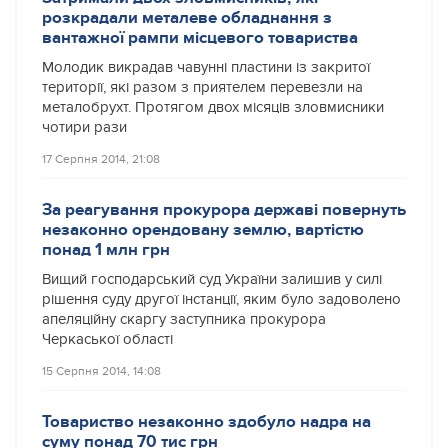
розкрадали металеве обладнання з
вантажної рампи місцевого товариства
Молодик викрадав чавунні пластини із закритої
території, які разом з приятелем перевезли на
металобрухт. Протягом двох місяців зловмисники
чотири рази
17 Серпня 2014, 21:08
За реагування прокурора державі повернуть
незаконно орендовану землю, вартістю
понад 1 млн грн
Вищий господарський суд України залишив у силі
рішення суду другої інстанції, яким було задоволено
апеляційну скаргу заступника прокурора
Черкаської області
15 Серпня 2014, 14:08
Товариство незаконно здобуло надра на
суму понад 70 тис грн