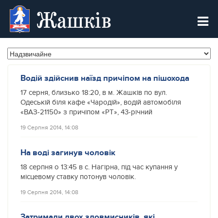
Жашків
Водій здійснив наїзд причіпом на пішохода
17 серня, близько 18:20, в м. Жашків по вул.
Одеській біля кафе «Чародій», водій автомобіля
«ВАЗ-21150» з причіпом «РТ», 43-річний
19 Серпня 2014, 14:08
На воді загинув чоловік
18 серпня о 13:45 в с. Нагірна, під час купання у
місцевому ставку потонув чоловік.
19 Серпня 2014, 14:08
Затримали двох зловмисників, які