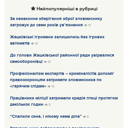
Найпопулярніші в рубриці
За незаконне зберігання зброї зловмиснику
загрожує до семи років ув’язнення
13
Жашківські ігромани залишились без ігрових
автоматів
10
До голови Жашківської районної ради увірвалися
самооборонівці
10
Професіоналізм експертів – криміналістів допоміг
правоохоронцям затримати зловмисника по
«гарячим слідам»
10
Працівники міліції затримали крадія птиці протягом
декількох годин
9
“Спалили сина, і нікому нема діла”
8