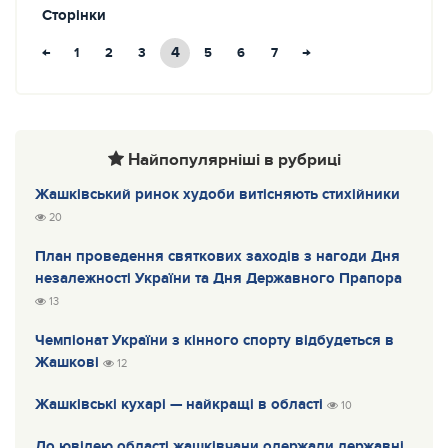
Сторінки
←
4
→
1
2
3
5
6
7
Найпопулярніші в рубриці
Жашківський ринок худоби витісняють стихійники
20
План проведення святкових заходів з нагоди Дня
незалежності України та Дня Державного Прапора
13
Чемпіонат України з кінного спорту відбудеться в
Жашкові
12
Жашківські кухарі — найкращі в області
10
До ювілею області жашківчани одержали державні