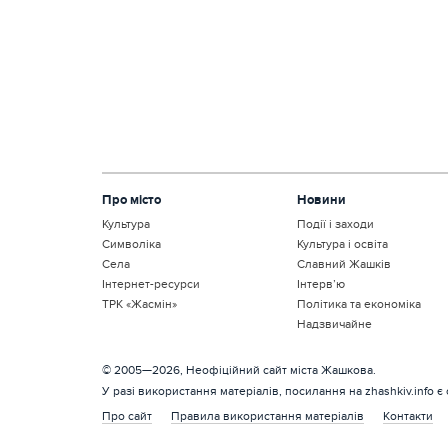
Про місто
Новини
Культура
Події і заходи
Символіка
Культура і освіта
Села
Славний Жашків
Інтернет-ресурси
Інтерв’ю
ТРК «Жасмін»
Політика та економіка
Надзвичайне
© 2005—2026, Неофіційний сайт міста Жашкова.
У разі використання матеріалів, посилання на zhashkiv.info є
Про сайт
Правила використання матеріалів
Контакти