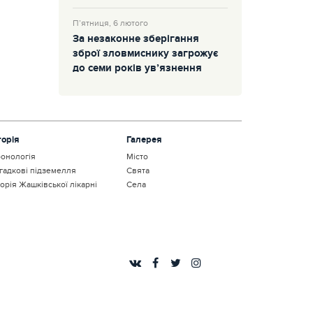
П’ятниця, 6 лютого
За незаконне зберігання
зброї зловмиснику загрожує
до семи років ув’язнення
торія
Галерея
онологія
Місто
гадкові підземелля
Свята
торія Жашківської лікарні
Села