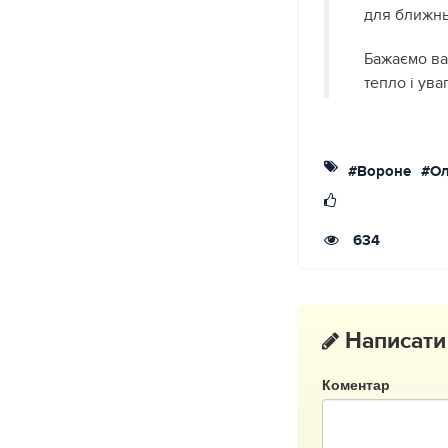
для ближнь
Бажаємо вам
тепло і ув
#Вороне
#Ол
634
Написати
Коментар