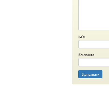
Ім’я
Ел.пошта
Відправити