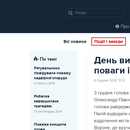
Про 
Всі новини
Події і заходи
День ви
По темі
поваги 
Рятувальники
ліквідували пожежу
надвірної споруди
6 Грудня 2012, 11:12
4 Лютого 2015
3 грудня голова 
Рибалка
Олександр Павло
завершилася
трагедією
голови райдержа
13 листопадаа 2014
Палій відвідали 
відділення міст
Пожежа знищила
Вороне, де вруч
дрова