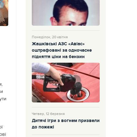
Понеділок, 20 квітня
Жашківські АЗС «Авіас»
оштрафовані за одночасне
підняття ціни на бензин
м,
ми
ути
Четвер, 12 березня
Дитячі ігри з вогнем призвели
ої
до пожежі
ові