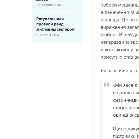
набори мешканця
27 Жовтня 2014
відзначення Мі
Рятувальники
інваліда.
Це не с
провели рейд
вираження загал
житловим сектором
любові. В цей д
9 Жовтня 2014
негаразди зі здо
мають активну ц
присутніх став в
Як зазначив у с
«Ми засвід
на долю як
фізичними 
створені т
одинці зі 
Щиро дякує
підтримки 