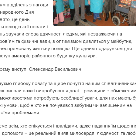
м відділень з нагоди
жнародного Дня
вято, це день
ьнолюдської поваги і
ень звучали слова вдячності людям, які незважаючи на
ров’ям та фізичні вади, з оптимізмом дивляться у майбутнє,
ілеспрямовану життєву позицію. Ще одним подарунком для
иступ аматорів районного будинку культури.
воєму виступі Олександр Васильович:
чуємо глибоку повагу та щире почуття нашим співвітчизника
их випали важкі випробування долі. Громадяни з обмежени
можливостями потребують особливої уваги, для них мають б
акі умови, щоб ніхто не почувався забутим чи залишеним на
своїми проблемами.
мо всім, хто опікується інвалідами, адже надання їм щоденн
й допомоги – це реальний вияв милосердя, людяності та люб