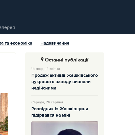
алерея
ка та економіка
Надзвичайне
Останні публікації
Четвер, 14 квітня
Продаж активів Жашківського
цукрового заводу визнали
недійсними
Середа, 26 серпня
Розвідник із Жашківщини
підірвався на міні