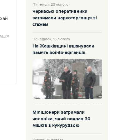
П’ятниця, 20 лютого
Черкаські оперативники
затримали наркоторговця зі
ехай
стажем
ація
Понеділок, 16 лютого
На Жашківщині вшанували
память воїнів-афганців
Міліціонери затримали
чоловіка, який викрав 30
мішків з кукурудзою