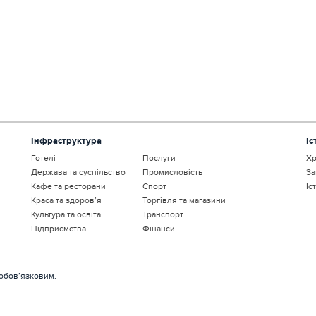
Інфраструктура
Іс
Готелі
Послуги
Хр
Держава та суспільство
Промисловість
За
Кафе та ресторани
Спорт
Іс
Краса та здоров’я
Торгівля та магазини
Культура та освіта
Транспорт
Підприємства
Фінанси
 обов’язковим.