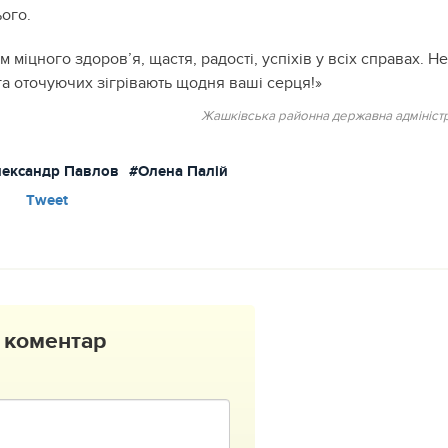
ого.
 міцного здоров’я, щастя, радості, успіхів у всіх справах. Н
ага оточуючих зігрівають щодня ваші серця!»
Жашківська районна державна адміністр
ександр Павлов
#Олена Палій
Tweet
 коментар