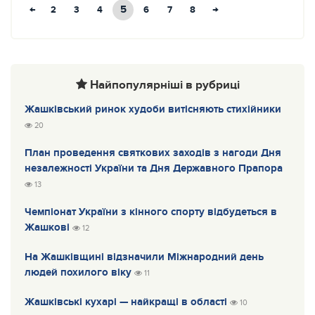
←
5
→
2
3
4
6
7
8
Найпопулярніші в рубриці
Жашківський ринок худоби витісняють стихійники
20
План проведення святкових заходів з нагоди Дня
незалежності України та Дня Державного Прапора
13
Чемпіонат України з кінного спорту відбудеться в
Жашкові
12
На Жашківщині відзначили Міжнародний день
людей похилого віку
11
Жашківські кухарі — найкращі в області
10