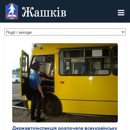
Жашків
Державтоінспекція розпочала всеукраїнську