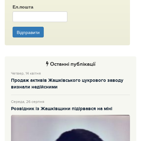
Ел.пошта
Відправити
Останні публікації
Четвер, 14 квітня
Продаж активів Жашківського цукрового заводу
визнали недійсними
Середа, 26 серпня
Розвідник із Жашківщини підірвався на міні