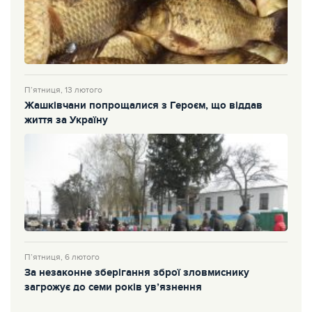
П’ятниця, 13 лютого
Жашківчани попрощалися з Героєм, що віддав
життя за Україну
П’ятниця, 6 лютого
За незаконне зберігання зброї зловмиснику
загрожує до семи років ув’язнення