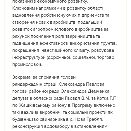
показників економічного розвитку.
Ключовим напрямками в розвитку області
відновлення роботи існуючих підприємств та
створення нових виробництв, подальший
розвиток агропромислового виробництва за
рахунок посилення ролі тваринництва та
підвищення ефективності використання ґрунтів,
покращення інвестиційного клімату, розбудова
інфраструктури (дорожньої, соціальної, торгової,
промислової).
Зокрема, за сприяння голови
райдержадміністрації Олександра Павлова,
голови районної ради Олександра Демченка,
депутатів обласної ради Гвоздя В.М. та Котка Г.П.
по Жашківському району в Програму включено
такі важливі виробничі та соціальні проекти як
будівництво свинарника в с. Нова Гребля,
реконструкція водозабору з встановленням