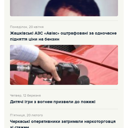
Понеділок, 20 квітня
Жашківські АЗС «Авіас» оштрафовані за одночасне
підняття ціни на бензин
Четвер, 12 березня
Дитячі ігри з вогнем призвели до пожежі
П’ятниця, 20 лютого
Черкаські оперативники затримали наркоторговця
зі стажем