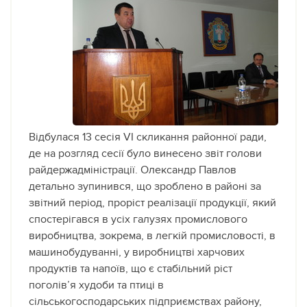
Відбулася 13 сесія VІ скликання районної ради,
де на розгляд сесії було винесено звіт голови
райдержадміністрації. Олександр Павлов
детально зупинився, що зроблено в районі за
звітний період, проріст реалізації продукції, який
спостерігався в усіх галузях промислового
виробництва
, зокрема, в легкій промисловості, в
машинобудуванні, у виробництві харчових
продуктів та напоїв, що є стабільний ріст
поголів’я худоби та птиці в
сільськогосподарських підприємствах району,