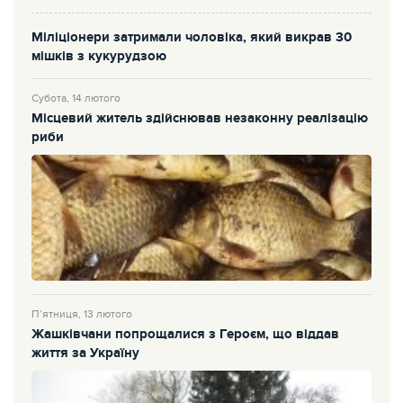
Міліціонери затримали чоловіка, який викрав 30
мішків з кукурудзою
Субота, 14 лютого
Місцевий житель здійснював незаконну реалізацію
риби
П’ятниця, 13 лютого
Жашківчани попрощалися з Героєм, що віддав
життя за Україну