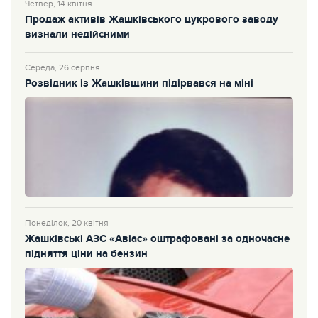
Четвер, 14 квітня
Продаж активів Жашківського цукрового заводу
визнали недійсними
Середа, 26 серпня
Розвідник із Жашківщини підірвався на міні
Понеділок, 20 квітня
Жашківські АЗС «Авіас» оштрафовані за одночасне
підняття ціни на бензин