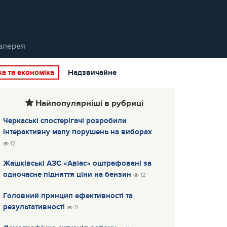
алерея
ка та економіка
Надзвичайне
Найпопулярніші в рубриці
Черкаські спостерігачі розробили
інтерактивну мапу порушень на виборах
12
Жашківські АЗС «Авіас» оштрафовані за
одночасне підняття ціни на бензин
12
Головний принцип ефективності та
результативності
11