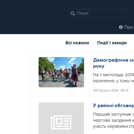
Про 
Всі новини
Події і заходи
Демографічна си
року
На 1 листопада 201
населення, у тому ч
29 Грудня 2014, 08:12
У районі обгово
Перший заступник г
чергове засідання к
участь керівники ст