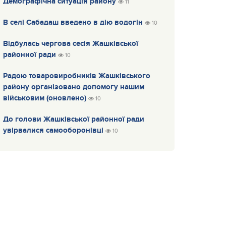
Демографічна ситуація району
11
В селі Сабадаш введено в дію водогін
10
Відбулась чергова сесія Жашківської
районної ради
10
Радою товаровиробників Жашківського
району організовано допомогу нашим
військовим (оновлено)
10
До голови Жашківської районної ради
увірвалися самооборонівці
10