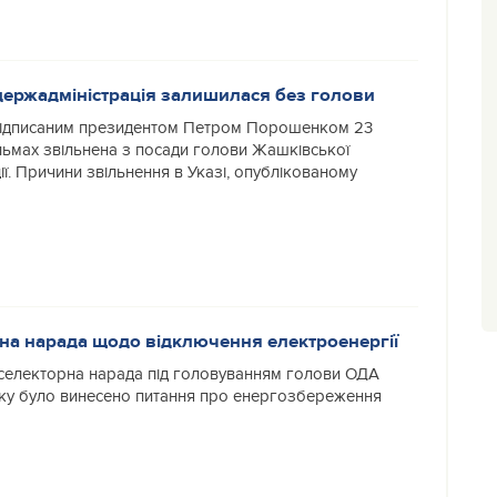
ержадміністрація залишилася без голови
ідписаним президентом Петром Порошенком 23
льмах звільнена з посади голови Жашківської
ї. Причини звільнення в Указі, опублікованому
ена нарада щодо відключення електроенергії
 селекторна нарада під головуванням голови ОДА
ку було винесено питання про енергозбереження