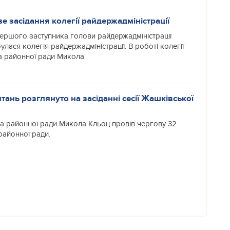
е засідання колегії райдержадміністрації
ершого заступника голови райдержадміністрації
улася колегія райдержадміністрації. В роботі колегії
а районної ради Микола
ань розглянуто на засіданні сесії Жашківської
а районної ради Микола Кльоц провів чергову 32
районної ради.