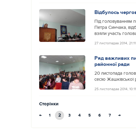
Відбулось чергов
Під головуванням п
Петра Синчака, відб
взяли участь голов
27 листопадаа 2014, 21:11
Ряд важливих пит
районної ради
20 листопада голов
сесію Жашківської 
25 листопадаа 2014, 10:11
Сторінки
←
2
→
1
3
4
5
6
7