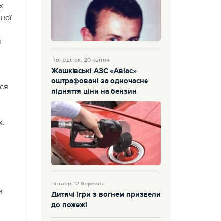
х
вної
ї
Понеділок, 20 квітня
Жашківські АЗС «Авіас»
оштрафовані за одночасне
ься
підняття ціни на бензин
х.
Четвер, 12 березня
и
Дитячі ігри з вогнем призвели
до пожежі