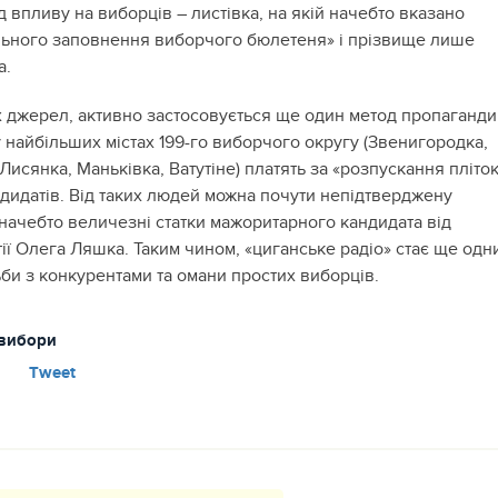
впливу на виборців – листівка, на якій начебто вказано
ьного заповнення виборчого бюлетеня» і прізвище лише
а.
 джерел, активно застосовується ще один метод пропаганди
 найбільших містах 199-го виборчого округу (Звенигородка,
Лисянка, Маньківка, Ватутіне) платять за «розпускання пліто
ндидатів. Від таких людей можна почути непідтверджену
начебто величезні статки мажоритарного кандидата від
ії Олега Ляшка. Таким чином, «циганське радіо» стає ще одн
би з конкурентами та омани простих виборців.
вибори
Tweet