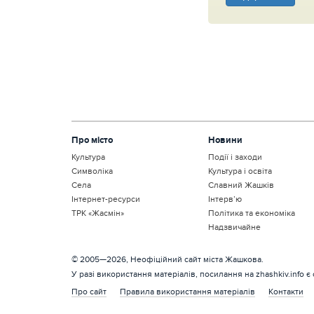
Про місто
Новини
Культура
Події і заходи
Символіка
Культура і освіта
Села
Славний Жашків
Інтернет-ресурси
Інтерв’ю
ТРК «Жасмін»
Політика та економіка
Надзвичайне
© 2005—2026, Неофіційний сайт міста Жашкова.
У разі використання матеріалів, посилання на zhashkiv.info є
Про сайт
Правила використання матеріалів
Контакти