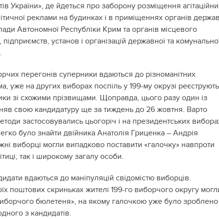
ів України», де йдеться про заборону розміщення агітаційни
літичної реклами на будинках і в приміщеннях органів держа
лади Автономної Республіки Крим та органів місцевого
підприємств, установ і організацій державної та комунально
.
орчих перегонів суперники вдаються до різноманітних
а, уже на других виборах поспіль у 199-му окрузі реєструют
ики зі схожими прізвищами. Щоправда, цього разу один із
няв свою кандидатуру ще за тиждень до 26 жовтня. Варто
методи застосовувались цьогоріч і на президентських вибора
легко було знайти двійника Анатолія Гриценка – Андрія
жні виборці могли випадково поставити «галочку» навпроти
ітиці, так і широкому загалу особи.
дидати вдаються до маніпуляцій свідомістю виборців.
їх поштових скриньках жителі 199-го виборчого округу могл
виборчого бюлетеня», на якому галочкою уже було зроблено
 одного з кандидатів.