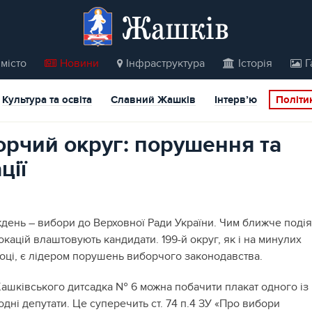
Жашків
місто
Новини
Інфраструктура
Історія
Г
Культура та освіта
Славний Жашків
Інтерв’ю
Політи
орчий округ: порушення та
ції
ждень – вибори до Верховної Ради України. Чим ближче подія
кацій влаштовують кандидати. 199-й округ, як і на минулих
році, є лідером порушень виборчого законодавства.
 Жашківського дитсадка № 6 можна побачити плакат одного із
одні депутати. Це суперечить ст. 74 п.4 ЗУ «Про вибори