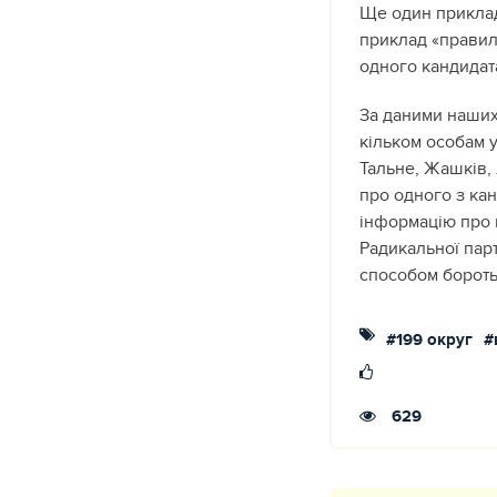
Ще один приклад 
приклад «правил
одного кандидат
За даними наших
кільком особам у
Тальне, Жашків, 
про одного з ка
інформацію про 
Радикальної парт
способом бороть
#199 округ
#
629