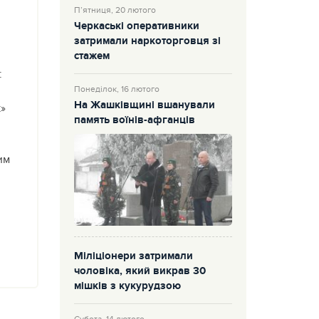
П’ятниця, 20 лютого
Черкаські оперативники
затримали наркоторговця зі
стажем
:
Понеділок, 16 лютого
На Жашківщині вшанували
к»
память воїнів-афганців
им
Міліціонери затримали
чоловіка, який викрав 30
мішків з кукурудзою