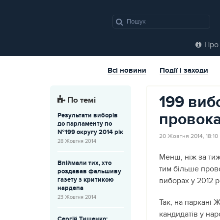
Про 
Всі новини
Події і заходи
199 виб
По темі
провока
Результати виборів
до парламенту по
№199 округу 2014 рік
20 Жовтня 2014, 18:10
28 Жовтня 2014
Менш, ніж за ти
Впіймали тих, хто
тим більше прово
роздавав фальшиву
газету з критикою
виборах у 2012 
нардепа
23 Жовтня 2014
Так, на паркані
кандидатів у нар
Сергій Тищенко: