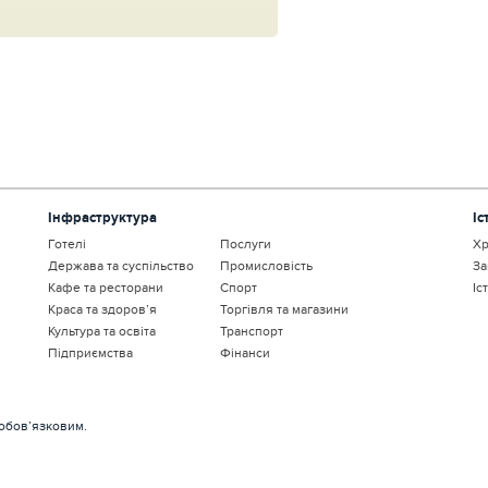
Інфраструктура
Іс
Готелі
Послуги
Хр
Держава та суспільство
Промисловість
За
Кафе та ресторани
Спорт
Іс
Краса та здоров’я
Торгівля та магазини
Культура та освіта
Транспорт
Підприємства
Фінанси
 обов’язковим.