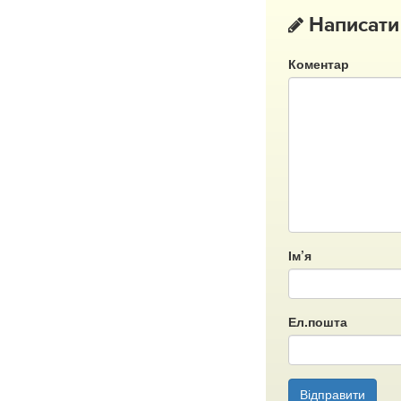
Написати
Коментар
Ім’я
Ел.пошта
Відправити