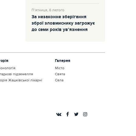
П’ятниця, 6 лютого
За незаконне зберігання
зброї зловмиснику загрожує
до семи років ув’язнення
торія
Галерея
онологія
Місто
гадкові підземелля
Свята
торія Жашківської лікарні
Села