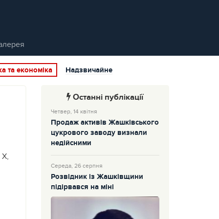
алерея
ка та економіка
Надзвичайне
Останні публікації
Четвер, 14 квітня
Продаж активів Жашківського
цукрового заводу визнали
недійсними
 Х,
Середа, 26 серпня
Розвідник із Жашківщини
підірвався на міні