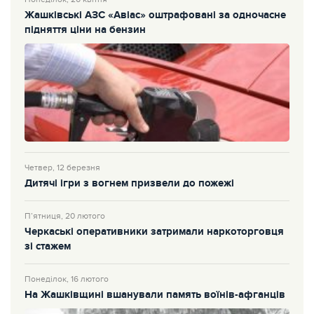
Жашківські АЗС «Авіас» оштрафовані за одночасне
підняття ціни на бензин
Четвер, 12 березня
Дитячі ігри з вогнем призвели до пожежі
П’ятниця, 20 лютого
Черкаські оперативники затримали наркоторговця
зі стажем
Понеділок, 16 лютого
На Жашківщині вшанували память воїнів-афганців