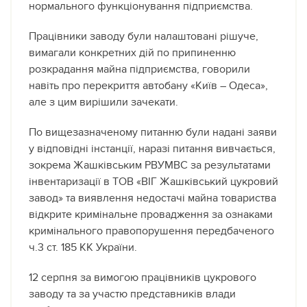
нормального функціонування підприємства.
Працівники заводу були налаштовані рішуче,
вимагали конкретних дій по припиненню
розкрадання майна підприємства, говорили
навіть про перекриття автобану «Київ – Одеса»,
але з цим вирішили зачекати.
По вищезазначеному питанню були надані заяви
у відповідні інстанції, наразі питання вивчається,
зокрема Жашківським РВУМВС за результатами
інвентаризації в ТОВ «ВІГ Жашківський цукровий
завод» та виявлення недостачі майна товариства
відкрите кримінальне провадження за ознаками
кримінального правопорушення передбаченого
ч.3 ст. 185 КК України.
12 серпня за вимогою працівників цукрового
заводу та за участю представників влади