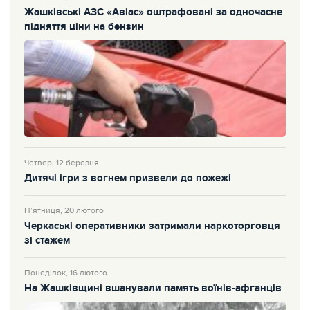
Жашківські АЗС «Авіас» оштрафовані за одночасне
підняття ціни на бензин
Четвер, 12 березня
Дитячі ігри з вогнем призвели до пожежі
П’ятниця, 20 лютого
Черкаські оперативники затримали наркоторговця
зі стажем
Понеділок, 16 лютого
На Жашківщині вшанували память воїнів-афганців