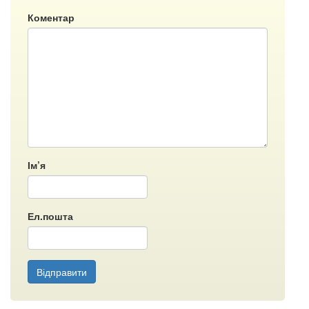
Коментар
Ім’я
Ел.пошта
Відправити