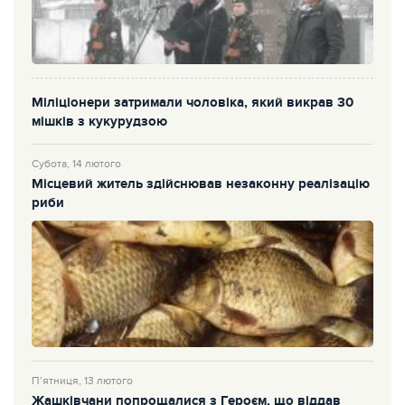
Міліціонери затримали чоловіка, який викрав 30
мішків з кукурудзою
Субота, 14 лютого
Місцевий житель здійснював незаконну реалізацію
риби
П’ятниця, 13 лютого
Жашківчани попрощалися з Героєм, що віддав