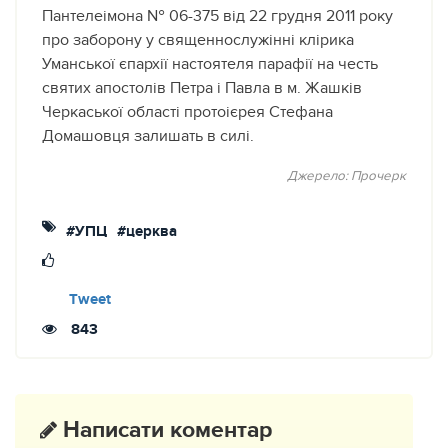
Пантелеімона № 06-375 від 22 грудня 2011 року
про заборону у священнослужінні клірика
Уманської єпархії настоятеля парафії на честь
святих апостолів Петра і Павла в м. Жашків
Черкаської області протоієрея Стефана
Домашовця залишать в силі.
Джерело:
Прочерк
#УПЦ
#церква
Tweet
843
Написати коментар